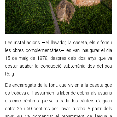
Les instal·lacions
—
el llavador, la caseta, els sifons i
les obres complementàries
—
es van inaugurar el dia
15 de maig de 1878, després dels dos anys que va
costar acabar la conducció subterrània des del pou
Roig.
Els encarregats de la font, que vivien a la caseta que
es trobava allí, assumien la labor de cobrar als usuaris
els cinc cèntims que valia cada dos cànters d'aigua i
entre 25 i 50 cèntims per llavar la roba. A partir dels
anys 40, va començar el repartiment de l'aigua a