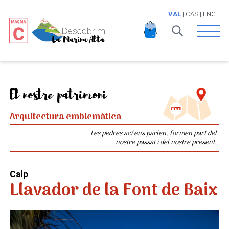
VAL
|
CAS
|
ENG
Open 
El nostre patrimoni
Arquitectura emblemàtica
Les pedres ací ens parlen, formen part del
nostre passat i del nostre present.
Calp
Llavador de la Font de Baix