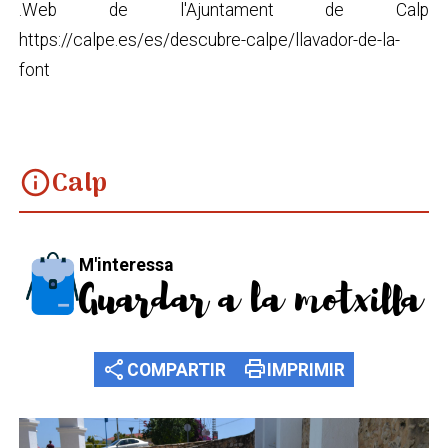
.Web de l'Ajuntament de Calp
https://calpe.es/es/descubre-calpe/llavador-de-la-
font
Calp
info
M'interessa
Guardar a la motxilla
share
print
COMPARTIR
IMPRIMIR