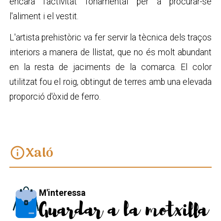
encara l'activitat fonamental per a procurar-se
l'aliment i el vestit.
L'artista prehistòric va fer servir la tècnica dels traços
interiors a manera de llistat, que no és molt abundant
en la resta de jaciments de la comarca. El color
utilitzat fou el roig, obtingut de terres amb una elevada
proporció d'òxid de ferro.
Xaló
info
M'interessa
Guardar a la motxilla