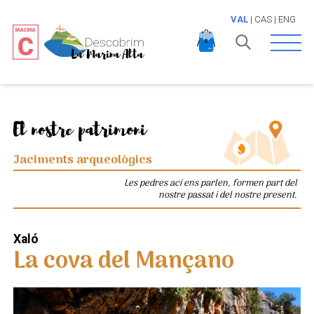
VAL
|
CAS
|
ENG
Open 
El nostre patrimoni
Jaciments arqueològics
Les pedres ací ens parlen, formen part del
nostre passat i del nostre present.
Xaló
La cova del Mançano