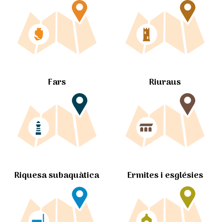
Fars
Riuraus
Ermites i esglésies
Riquesa subaquàtica