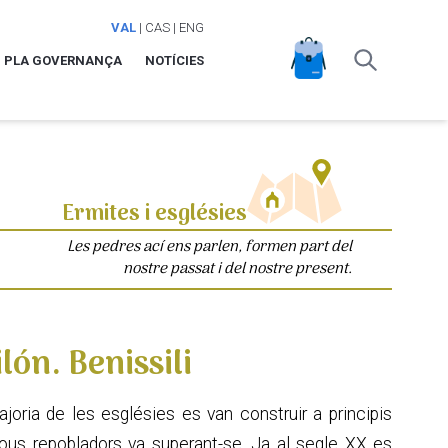
VAL
|
CAS
|
ENG
PLA GOVERNANÇA
NOTÍCIES
Ermites i esglésies
Les pedres ací ens parlen, formen part del
nostre passat i del nostre present.
lón. Benissili
ajoria de les esglésies es van construir a principis
s nous repobladors va superant-se. Ja al segle XX es