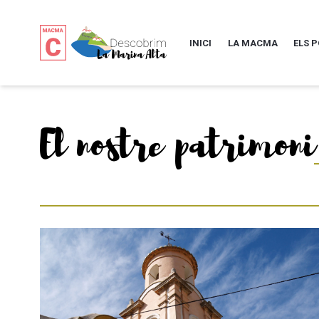
INICI
LA MACMA
ELS 
El nostre patrimoni