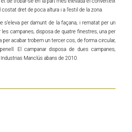
et de trobar-se en la part més elevada el converteix
 costat dret de poca altura i a l'estil de la zona.
 s'eleva per damunt de la façana, i rematat per un
ar les campanes, disposa de quatre finestres, una per
ja per acabar trobem un tercer cos, de forma circular,
 penell. El campanar disposa de dues campanes,
r Industrias Manclús abans de 2010.