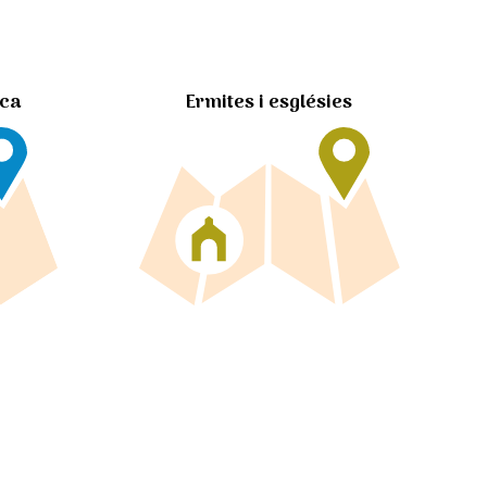
Ermites i esglésies
ica