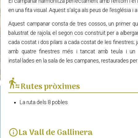
El campanar harmonitza perfectament amb l'entorn i el f
en una fita visual. Aquest s'alça als peus de l'església i al
Aquest campanar consta de tres cossos, un primer que
balustrat de rajola; el segon cos construït per a alberg
cada costat i dos pilars a cada costat de les finestres; 
amb quatre finestres més i tancat amb teula i un
instal·lades en la sala de les campanes, restaurades pe
transfer_within_a_station
Rutes pròximes
La ruta dels 8 pobles
La Vall de Gallinera
info