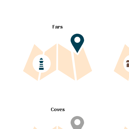
Fars
Coves