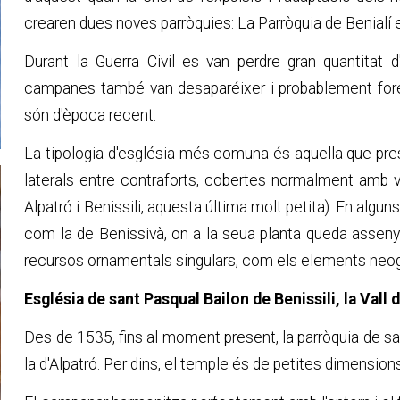
crearen dues noves parròquies: La Parròquia de Benialí e
Durant la Guerra Civil es van perdre gran quantitat d
campanes també van desaparéixer i probablement fores
són d'època recent.
La tipologia d'església més comuna és aquella que pre
laterals entre contraforts, cobertes normalment amb v
Alpatró i Benissili, aquesta última molt petita). En al
com la de Benissivà, on a la seua planta queda asseny
recursos ornamentals singulars, com els elements neogò
Església de sant Pasqual Bailon de Benissili, la Vall 
Des de 1535, fins al moment present, la parròquia de s
la d'Alpatró. Per dins, el temple és de petites dimension