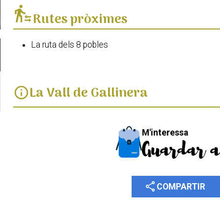
transfer_within_a_station
Rutes pròximes
La ruta dels 8 pobles
La Vall de Gallinera
info
M'interessa
Guardar a
share
COMPARTIR