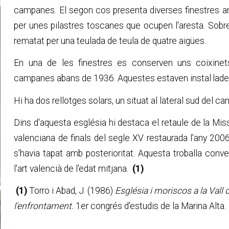
campanes. El segon cos presenta diverses finestres a
per unes pilastres toscanes que ocupen l'aresta. Sobr
rematat per una teulada de teula de quatre aigües.
En una de les finestres es conserven uns coixinets
campanes abans de 1936. Aquestes estaven instal·lades a
Hi ha dos rellotges solars, un situat al lateral sud del cam
Dins d'aquesta església hi destaca el retaule de la Mis
valenciana de finals del segle XV restaurada l'any 200
s'havia tapat amb posterioritat. Aquesta troballa conv
l'art valencià de l'edat mitjana.
(1)
(1)
Torro i Abad, J. (1986)
Església i moriscos a la Val
l'enfrontament.
1er congrés d'estudis de la Marina Alta.