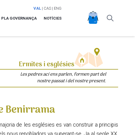
VAL
|
CAS
|
ENG
PLA GOVERNANÇA
NOTÍCIES
Ermites i esglésies
Les pedres ací ens parlen, formen part del
nostre passat i del nostre present.
de Benirrama
majoria de les esglésies es van construir a principis
 dels nous repobladors va superant-se. Ja al segle XX,