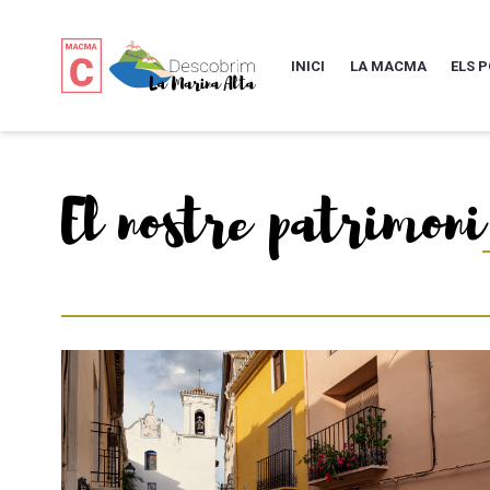
INICI
LA MACMA
ELS 
El nostre patrimoni