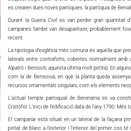
es crearen dues noves parròquies: la parròquia de Benialí
Durant la Guerra Civil es van perdre gran quantitat d'
campanes també van desaparéixer, probablement foses
recent.
La tipologia d'església més comuna és aquella que pre
laterals entre contraforts, cobertes normalment amb v
Alpatró i Benissili, aquesta última molt petita). En al
com la de Benissivà, en què la planta queda assenyal
recursos ornamentals singulars, com els elements neogò
L'actual temple parroquial de Benirrama es va constru
Cristòfor. L'inici de l'edificació data de l'any 1790. Més t
El campanar està situat en un lateral de la façana pri
pintat de blanc a l'exterior i l'interior del primer cos 