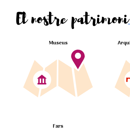
El nostre patrimoni
Museus
Arqu
Fars