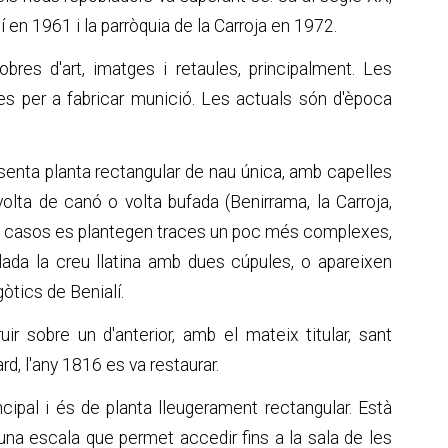
 en 1961 i la parròquia de la Carroja en 1972.
obres d'art, imatges i retaules, principalment. Les
 per a fabricar munició. Les actuals són d'època
senta planta rectangular de nau única, amb capelles
olta de canó o volta bufada (Benirrama, la Carroja,
guns casos es plantegen traces un poc més complexes,
ada la creu llatina amb dues cúpules, o apareixen
tics de Benialí.
ir sobre un d'anterior, amb el mateix titular, sant
ard, l'any 1816 es va restaurar.
ncipal i és de planta lleugerament rectangular. Està
té una escala que permet accedir fins a la sala de les