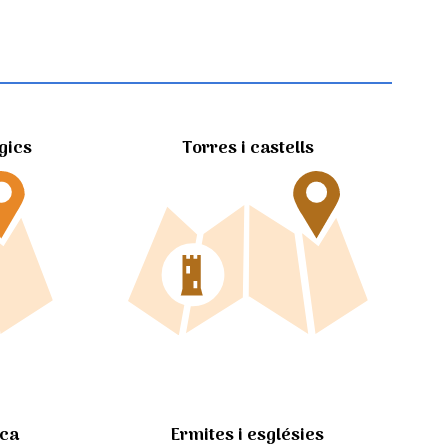
gics
Torres i castells
Ermites i esglésies
ica