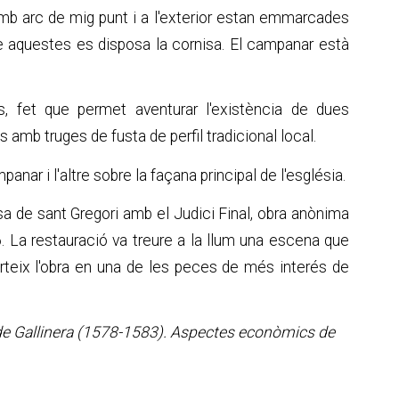
mb arc de mig punt i a l'exterior estan emmarcades
e aquestes es disposa la cornisa. El campanar està
, fet que permet aventurar l'existència de dues
mb truges de fusta de perfil tradicional local.
panar i l'altre sobre la façana principal de l'església.
sa de sant Gregori amb el Judici Final, obra anònima
6. La restauració va treure a la llum una escena que
erteix l'obra en una de les peces de més interés de
l de Gallinera (1578-1583). Aspectes econòmics de