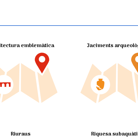
itectura emblemàtica
Jaciments arqueolò
Riuraus
Riquesa subaquàt