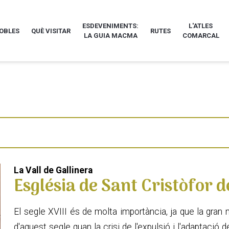
ESDEVENIMENTS:
L'ATLES
POBLES
QUÈ VISITAR
RUTES
LA GUIA MACMA
COMARCAL
La Vall de Gallinera
Església de Sant Cristòfor 
El segle XVIII és de molta importància, ja que la gran 
d'aquest segle quan la crisi de l'expulsió i l'adaptació