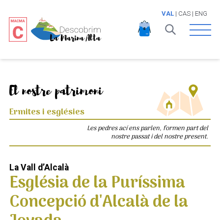
VAL
|
CAS
|
ENG
Open 
El nostre patrimoni
Ermites i esglésies
Les pedres ací ens parlen, formen part del
nostre passat i del nostre present.
La Vall d’Alcalà
Església de la Puríssima
Concepció d'Alcalà de la