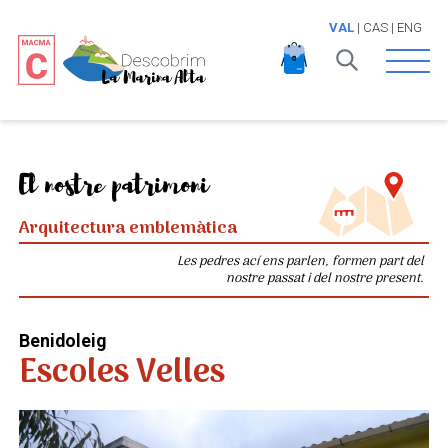
VAL
|
CAS
|
ENG
Open 
El nostre patrimoni
Arquitectura emblemàtica
Les pedres ací ens parlen, formen part del
nostre passat i del nostre present.
Benidoleig
Escoles Velles