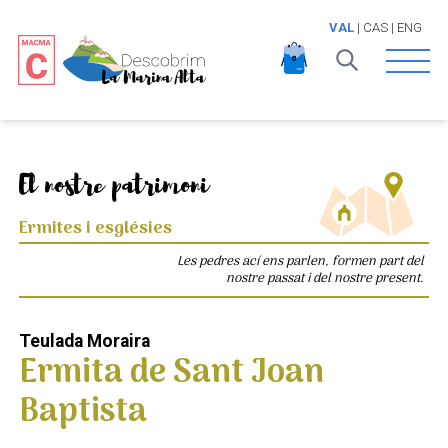
VAL
|
CAS
|
ENG
Open 
El nostre patrimoni
Ermites i esglésies
Les pedres ací ens parlen, formen part del
nostre passat i del nostre present.
Teulada Moraira
Ermita de Sant Joan
Baptista