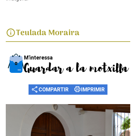
Teulada Moraira
info
M'interessa
Guardar a la motxilla
share
print
COMPARTIR
IMPRIMIR