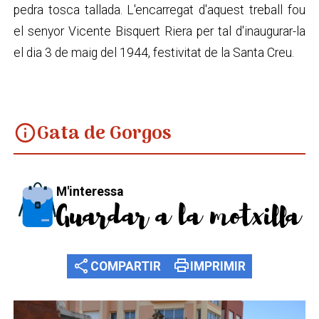
pedra tosca tallada. L'encarregat d'aquest treball fou
el senyor Vicente Bisquert Riera per tal d'inaugurar-la
el dia 3 de maig del 1944, festivitat de la Santa Creu.
Gata de Gorgos
info
M'interessa
Guardar a la motxilla
share
print
COMPARTIR
IMPRIMIR