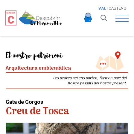
VAL
|
CAS
|
ENG
Open 
El nostre patrimoni
Arquitectura emblemàtica
Les pedres ací ens parlen, formen part del
nostre passat i del nostre present.
Gata de Gorgos
Creu de Tosca