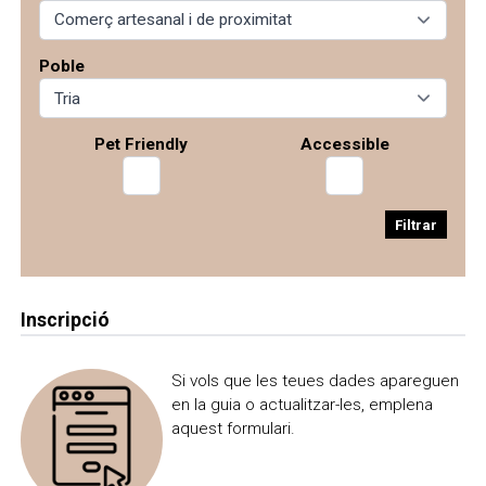
C/ Estación , 3
location_on
666011383
phone_iphone
info@zahati.com
email
Poble
Més informació
travel_explore
Pet Friendly
Accessible
M'interessa
Guardar a la motxilla
Filtrar
Inscripció
Si vols que les teues dades apareguen
en la guia o actualitzar-les, emplena
aquest formulari.