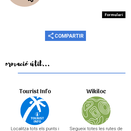
Formulari
share
COMPARTIR
Informació útil...
Tourist Info
Wikiloc
Localitza tots els punts i
Segueix totes les rutes de