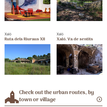
Xaló
Xaló
Xaló. Va de sentits
Ruta dels Riuraus XII
Check out the urban routes, by
town or village
expand_circle_down