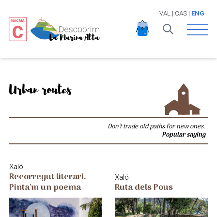
VAL
|
CAS
|
ENG
Open 
Urban routes
Don't trade old paths for new ones.
Popular saying
Xaló
Recorregut literari.
Xaló
Pinta'm un poema
Ruta dels Pous