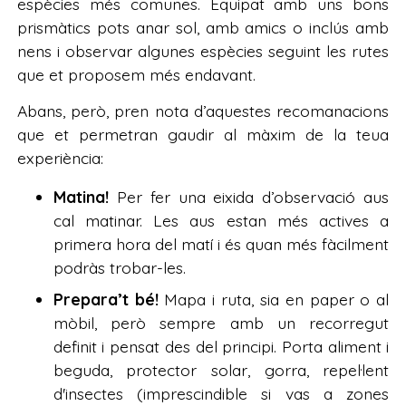
espècies més comunes. Equipat amb uns bons
prismàtics pots anar sol, amb amics o inclús amb
nens i observar algunes espècies seguint les rutes
que et proposem més endavant.
Abans, però, pren nota d’aquestes recomanacions
que et permetran gaudir al màxim de la teua
experiència:
Matina!
Per fer una eixida d’observació aus
cal matinar. Les aus estan més actives a
primera hora del matí i és quan més fàcilment
podràs trobar-les.
Prepara’t bé!
Mapa i ruta, sia en paper o al
mòbil, però sempre amb un recorregut
definit i pensat des del principi. Porta aliment i
beguda, protector solar, gorra, repel·lent
d'insectes (imprescindible si vas a zones