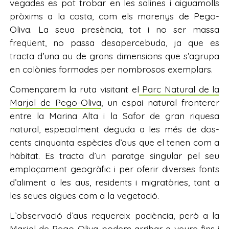
vegades es pot trobar en les salines i aiguamolls
pròxims a la costa, com els marenys de Pego-
Oliva. La seua presència, tot i no ser massa
freqüent, no passa desapercebuda, ja que es
tracta d’una au de grans dimensions que s’agrupa
en colònies formades per nombrosos exemplars.
Començarem la ruta visitant el
Parc Natural de la
Marjal de Pego-Oliva
, un espai natural fronterer
entre la Marina Alta i la Safor de gran riquesa
natural, especialment deguda a les més de dos-
cents cinquanta espècies d’aus que el tenen com a
hàbitat. Es tracta d’un paratge singular pel seu
emplaçament geogràfic i per oferir diverses fonts
d’aliment a les aus, residents i migratòries, tant a
les seues aigües com a la vegetació.
L’observació d’aus requereix paciència, però a la
Marjal de Pego-Oliva podem arribar a veure fins i