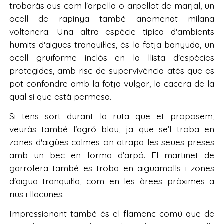
trobaràs aus com l'arpella o arpellot de marjal, un
ocell de rapinya també anomenat milana
voltonera. Una altra espècie típica d'ambients
humits d'aigües tranquil·les, és la fotja banyuda, un
ocell gruïforme inclòs en la llista d'espècies
protegides, amb risc de supervivència atés que es
pot confondre amb la fotja vulgar, la cacera de la
qual sí que està permesa.
Si tens sort durant la ruta que et proposem,
veuràs també l’agró blau, ja que se’l troba en
zones d'aigües calmes on atrapa les seues preses
amb un bec en forma d’arpó. El martinet de
garrofera també es troba en aiguamolls i zones
d'aigua tranquil·la, com en les àrees pròximes a
rius i llacunes.
Impressionant també és el flamenc comú que de