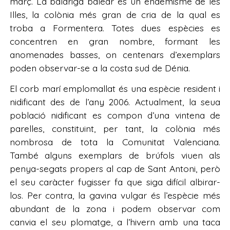
març. La baldriga balear és un endemisme de les
Illes, la colònia més gran de cria de la qual es
troba a Formentera. Totes dues espècies es
concentren en gran nombre, formant les
anomenades basses, on centenars d’exemplars
poden observar-se a la costa sud de Dénia.
El corb marí emplomallat és una espècie resident i
nidificant des de l’any 2006. Actualment, la seua
població nidificant es compon d’una vintena de
parelles, constituint, per tant, la colònia més
nombrosa de tota la Comunitat Valenciana.
També alguns exemplars de brúfols viuen als
penya-segats propers al cap de Sant Antoni, però
el seu caràcter fugisser fa que siga difícil albirar-
los. Per contra, la gavina vulgar és l’espècie més
abundant de la zona i podem observar com
canvia el seu plomatge, a l’hivern amb una taca