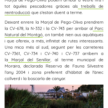
tot àguiles pescadores gràcies als
treballs de
reintroducció
que s'estan duent a terme.
Deixant enrere la Marjal de Pego-Oliva prendrem
la CV-678, la N-332 i la CV-743 per arribar al
Parc
Natural del Montgó
, on també nien aus aquàtiques
i que ofereix, a més, infinitat de rutes interessants.
Una mica més al sud, seguint per les carreteres
CV-7361, CV-734 i CV-740 i CV-737 arribem a
la
Marjal del Senillar
, al terme municipal de
Moraira, declarada Reserva de Fauna Silvestre
l’any 2004 i zona preferent d’hàbitat de l'ànec
collverd i la boscarla de canyar.