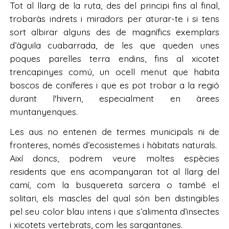
Tot al llarg de la ruta, des del principi fins al final,
trobaràs indrets i miradors per aturar-te i si tens
sort albirar alguns des de magnífics exemplars
d’àguila cuabarrada, de les que queden unes
poques parelles terra endins, fins al xicotet
trencapinyes comú, un ocell menut que habita
boscos de coníferes i que es pot trobar a la regió
durant l'hivern, especialment en àrees
muntanyenques.
Les aus no entenen de termes municipals ni de
fronteres, només d’ecosistemes i hàbitats naturals.
Així doncs, podrem veure moltes espècies
residents que ens acompanyaran tot al llarg del
camí, com la busquereta sarcera o també el
solitari, els mascles del qual són ben distingibles
pel seu color blau intens i que s’alimenta d’insectes
i xicotets vertebrats, com les sargantanes.