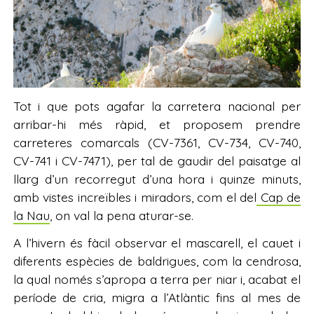
Tot i que pots agafar la carretera nacional per
arribar-hi més ràpid, et proposem prendre
carreteres comarcals (CV-7361, CV-734, CV-740,
CV-741 i CV-7471), per tal de gaudir del paisatge al
llarg d’un recorregut d’una hora i quinze minuts,
amb vistes increïbles i miradors, com el del
Cap de
la Nau
, on val la pena aturar-se.
A l’hivern és fàcil observar el mascarell, el cauet i
diferents espècies de baldrigues, com la cendrosa,
la qual només s’apropa a terra per niar i, acabat el
període de cria, migra a l’Atlàntic fins al mes de