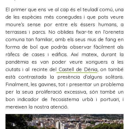
El primer que ens ve al cap és el teuladí comú, una
de les espècies més conegudes i que pots veure
moure’s sense por entre els éssers humans, a
terrasses i parcs. No oblides fixar-te en l’oreneta
comuna tan familiar, amb els seus nius de fang en
forma de bol que podràs observar fàcilment als
ràfecs de cases i edificis. Així mateix, durant la
pandèmia es van poder veure xoriguers a les
ciutats i al recinte del
Castell de Dénia
, on també
està contrastada la presència d’alguns solitaris.
Finalment, les gavines, tot i presentar un problema
per la seua proliferació excessiva, són també un
bon indicador de l'ecosistema urbà i portuari, i
mereixen la nostra atenció.