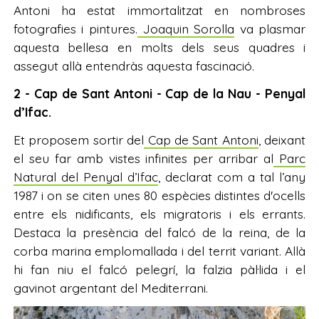
Antoni ha estat immortalitzat en nombroses
fotografies i pintures.
Joaquin Sorolla
va plasmar
aquesta bellesa en molts dels seus quadres i
assegut allà entendràs aquesta fascinació.
2 - Cap de Sant Antoni - Cap de la Nau - Penyal
d’Ifac.
Et proposem sortir del
Cap de Sant Antoni
, deixant
el seu far amb vistes infinites per arribar al
Parc
Natural del Penyal d’Ifac
, declarat com a tal l’any
1987 i on se citen unes 80 espècies distintes d'ocells
entre els nidificants, els migratoris i els errants.
Destaca la presència del falcó de la reina, de la
corba marina emplomallada i del territ variant. Allà
hi fan niu el falcó pelegrí, la falzia pàl·lida i el
gavinot argentant del Mediterrani.