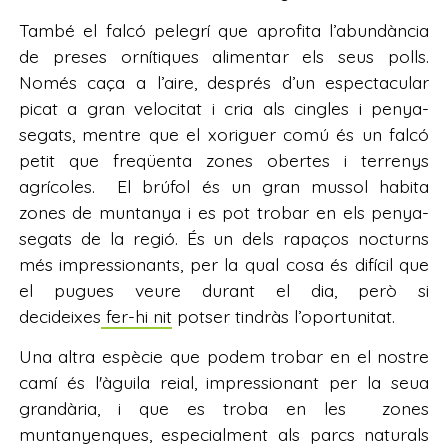
També el falcó pelegrí que aprofita l’abundància
de preses ornítiques alimentar els seus polls.
Només caça a l’aire, després d’un espectacular
picat a gran velocitat i cria als cingles i penya-
segats, mentre que el xoriguer comú és un falcó
petit que freqüenta zones obertes i terrenys
agrícoles. El brúfol és un gran mussol habita
zones de muntanya i es pot trobar en els penya-
segats de la regió. És un dels rapaços nocturns
més impressionants, per la qual cosa és difícil que
el pugues veure durant el dia, però si
decideixes
fer-hi nit
potser tindràs l’oportunitat.
Una altra espècie que podem trobar en el nostre
camí és l'àguila reial, impressionant per la seua
grandària, i que es troba en les zones
muntanyenques, especialment als parcs naturals