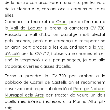
de la nostra comarca. Farem una ruta per les valls
de la Marina Alta, cercant ocells comuns en totes
elles.
Comença la teua ruta a
Orba
, porta d’entrada a
la
Vall de Laguar
si prens la carretera CV-720.
Passada la
Vall d’Ebo
, un paisatge molt afectat
pels incendis, però que comença a recuperar-se
en gran part gràcies a les aus, endinsa’t a la
Vall
d’Alcalà
per la CV-712, i observa no només el cel,
sinó la vegetació i els penya-segats, ja que allà
trobaràs diverses classes d’ocells.
Torna a prendre la CV-720 per arribar a la
població de
Castell de Castells
on et recomanem
observar amb especial atenció al
Paratge Natural
Municipal dels Arcs
per tractar de veure un dels
ocells més icònics i estesos a la Marina Alta, pit-
roig.