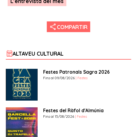
L'entrevista del mes
share
COMPARTIR
event_note
ALTAVEU CULTURAL
Festes Patronals Sagra 2026
Fins al 09/08/2026
| Festes
Festes del Ràfol d'Almúnia
Fins al 15/08/2026
| Festes