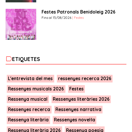
Festes Patronals Benidoleig 2026
Fins al 15/08/2026
| Festes
label
ETIQUETES
L'entrevista del mes
ressenyes recerca 2026
Ressenyes musicals 2026
Festes
Ressenya musical
Ressenyes literàries 2026
Ressenyes recerca
Ressenyes narrativa
Ressenya literària
Ressenyes novel·la
Ressenya literària 2026
Ressenya poesia