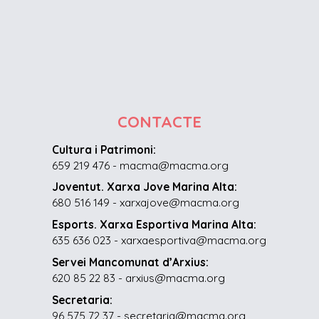
CONTACTE
Cultura i Patrimoni:
659 219 476 - macma@macma.org
Joventut. Xarxa Jove Marina Alta:
680 516 149 - xarxajove@macma.org
Esports. Xarxa Esportiva Marina Alta:
635 636 023 - xarxaesportiva@macma.org
Servei Mancomunat d’Arxius:
620 85 22 83 - arxius@macma.org
Secretaria:
96 575 72 37 - secretaria@macma.org