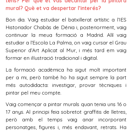
tens? Per què et vas decantar per la pintura
mural? Què et va despertar l’interés?
Bon dia. Vaig estudiar el batxillerat artístic a l’IES
Historiador Chabàs de Dénia i, posteriorment, vaig
continuar la meua formació a Madrid. Allí vaig
estudiar a l’Escola La Palma, on vaig cursar el Grau
Superior d’Art Aplicat al Mur, i més tard em vaig
formar en il·lustració tradicional i digital.
La formació acadèmica ha sigut molt important
per a mi, però també ho ha sigut sempre la part
més autodidacta: investigar, provar tècniques i
pintar pel meu compte.
Vaig començar a pintar murals quan tenia uns 16 o
17 anys. Al principi feia sobretot graffitis de lletres,
però amb el temps vaig anar incorporant
personatges, figures i, més endavant, retrats. Ha