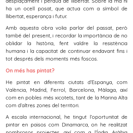
desplaçament i pèrdua de llibertat. Sobre la mà hi
ha un ocell posat, que actua com a símbol de
llibertat, esperança i futur.
Amb aquesta obra volia parlar del passat, però
també del present, i recordar la importància de no
oblidar la història, fent valdre la resistència
humana i la capacitat de continuar endavant fins i
tot després dels moments més foscos.
On més has pintat?
He pintat en diferents ciutats d’Espanya, com
València, Madrid, Ferrol, Barcelona, Màlaga, així
com en pobles més xicotets, tant de la Marina Alta
com d’altres zones del territori.
A escala internacional, he tingut l’oportunitat de
pintar en països com Dinamarca, on he realitzat
nombrosos projectes, així com a l’Índia, Aràbia