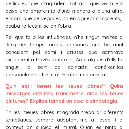
pel·lícules que m’agraden. Tot allò que vivim ens
deixa una empremta d’una manera o d’una altra,
encara que de vegades no en siguem conscients, i
acaba reflectint-se en l’obra.
Pel que fa a les influències, n’he tingut moltes al
llarg del temps: amics, persones que he anat
coneixent pel camí i artistes que admirava
inicialment a través d’internet. Amb alguns d’ells he
tingut la sort de coincidir, conéixer-los
personalment i fins i tot establir una amistat.
Quin estil tenen les teues obres? Quins
missatges intentes transmetre amb les teues
pintures? Explica també un poc la simbologia.
En les meues obres m’agrada treballar diferents
temàtiques, sempre adaptant-me a l’espai i al
context on s’ubica el mural. Quan es pinta al