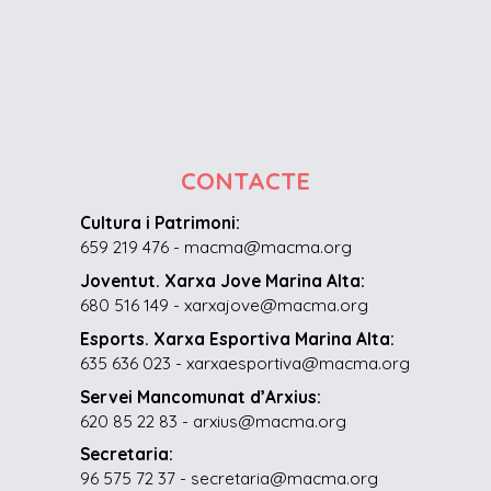
CONTACTE
Cultura i Patrimoni:
659 219 476 - macma@macma.org
Joventut. Xarxa Jove Marina Alta:
680 516 149 - xarxajove@macma.org
Esports. Xarxa Esportiva Marina Alta:
635 636 023 - xarxaesportiva@macma.org
Servei Mancomunat d’Arxius:
620 85 22 83 - arxius@macma.org
Secretaria:
96 575 72 37 - secretaria@macma.org