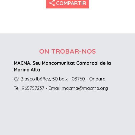
share
COMPARTIR
ON TROBAR-NOS
MACMA. Seu Mancomunitat Comarcal de la
Marina Alta
C/ Blasco Ibáñez, 50 baix - 03760 - Ondara
Tel. 965757237 - Email: macma@macma.org