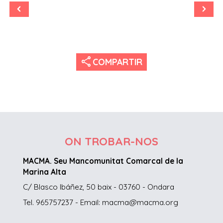
share
COMPARTIR
ON TROBAR-NOS
MACMA. Seu Mancomunitat Comarcal de la
Marina Alta
C/ Blasco Ibáñez, 50 baix - 03760 - Ondara
Tel. 965757237 - Email: macma@macma.org