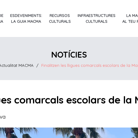
DE
ESDEVENIMENTS:
RECURSOS
INFRAESTRUCTURES
LA M
RA
LA GUIA MACMA
CULTURALS
CULTURALS
AL TEU
NOTÍCIES
Actualitat MACMA
/
Finalitzen les lligues comarcals escolars de la Ma
igues comarcals escolars de la
iva