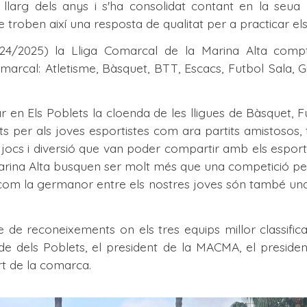
 llarg dels anys i s'ha consolidat contant en la seu
ue troben així una resposta de qualitat per a practicar el
24/2025) la Lliga Comarcal de la Marina Alta compt
marcal: Atletisme, Bàsquet, BTT, Escacs, Futbol Sala, Gi
 en Els Poblets la cloenda de les lligues de Bàsquet, Fut
ats per als joves esportistes com ara partits amistosos, 
jocs i diversió que van poder compartir amb els esportis
arina Alta busquen ser molt més que una competició per a
í com la germanor entre els nostres joves són també una 
e de reconeixements on els tres equips millor classifica
lcalde dels Poblets, el president de la MACMA, el preside
rt de la comarca.