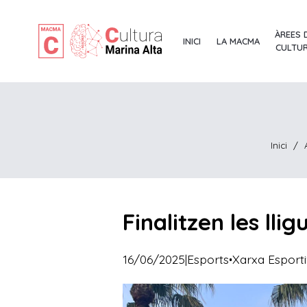
ÀREES 
INICI
LA MACMA
CULTU
Inici
/
Finalitzen les ll
·
16/06/2025
|
Esports
Xarxa Esport