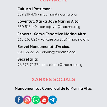
Cultura i Patrimoni:
659 219 476 - macma@macma.org
Joventut. Xarxa Jove Marina Alta:
680 516 149 - xarxajove@macma.org
Esports. Xarxa Esportiva Marina Alta:
635 636 023 - xarxaesportiva@macma.org
Servei Mancomunat d’Arxius:
620 85 22 83 - arxius@macma.org
Secretaria:
96 575 72 37 - secretaria@macma.org
XARXES SOCIALS
Mancomunitat Comarcal de la Marina Alta: