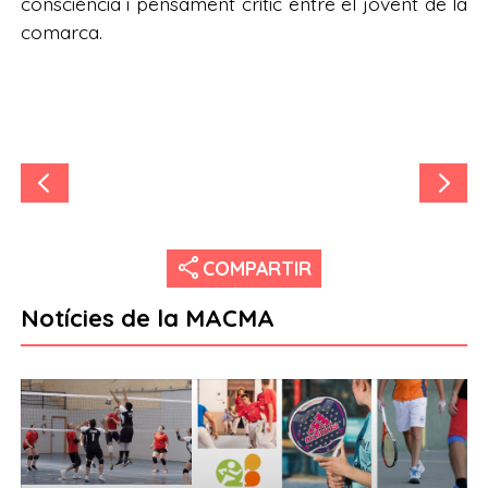
consciència i pensament crític entre el jovent de la
comarca.
share
COMPARTIR
Notícies de la MACMA