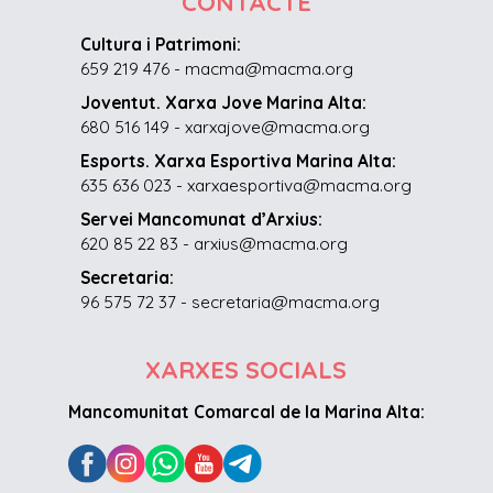
CONTACTE
Cultura i Patrimoni:
659 219 476 - macma@macma.org
Joventut. Xarxa Jove Marina Alta:
680 516 149 - xarxajove@macma.org
Esports. Xarxa Esportiva Marina Alta:
635 636 023 - xarxaesportiva@macma.org
Servei Mancomunat d’Arxius:
620 85 22 83 - arxius@macma.org
Secretaria:
96 575 72 37 - secretaria@macma.org
XARXES SOCIALS
Mancomunitat Comarcal de la Marina Alta: