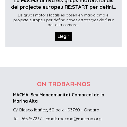
La MACMA activa els grups motors locals
del projecte europeu RE:START per defini...
Els grups motors locals es posen en marxa amb el
projecte europeu per definir noves estratègies de futur
per a la comarc...
Llegir
ON TROBAR-NOS
MACMA. Seu Mancomunitat Comarcal de la
Marina Alta
C/ Blasco Ibáñez, 50 baix - 03760 - Ondara
Tel. 965757237 - Email: macma@macma.org