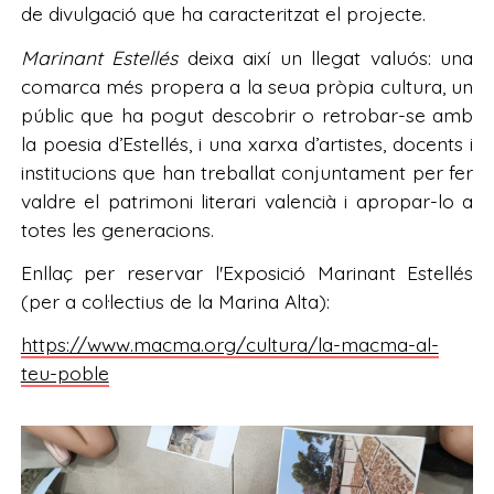
de divulgació que ha caracteritzat el projecte.
Marinant Estellés
deixa així un llegat valuós: una
comarca més propera a la seua pròpia cultura, un
públic que ha pogut descobrir o retrobar-se amb
la poesia d’Estellés, i una xarxa d’artistes, docents i
institucions que han treballat conjuntament per fer
valdre el patrimoni literari valencià i apropar-lo a
totes les generacions.
Enllaç per reservar l'Exposició Marinant Estellés
(per a col·lectius de la Marina Alta):
https://www.macma.org/cultura/la-macma-al-
teu-poble