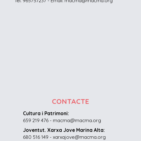
Tel. 965757237 - Email: macma@macma.org
CONTACTE
Cultura i Patrimoni:
659 219 476 - macma@macma.org
Joventut. Xarxa Jove Marina Alta:
680 516 149 - xarxajove@macma.org