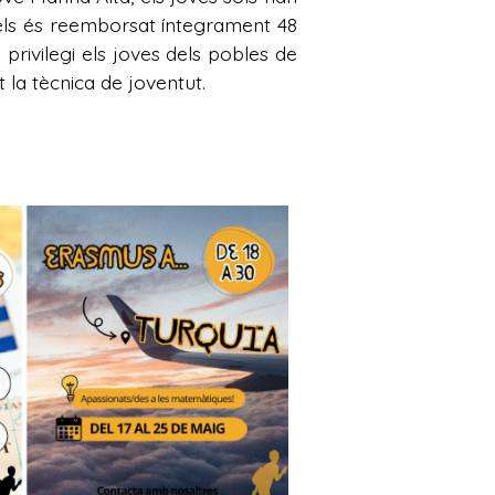
e els és reemborsat íntegrament 48
rivilegi els joves dels pobles de
t la tècnica de joventut.