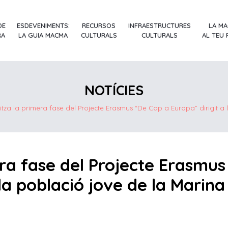
DE
ESDEVENIMENTS:
RECURSOS
INFRAESTRUCTURES
LA M
RA
LA GUIA MACMA
CULTURALS
CULTURALS
AL TEU
NOTÍCIES
litza la primera fase del Projecte Erasmus “De Cap a Europa” dirigit a 
era fase del Projecte Erasmu
 la població jove de la Marina