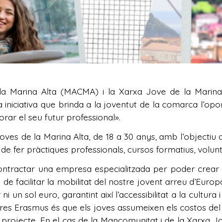
Marina Alta (MACMA) i la Xarxa Jove de la Marina Al
iniciativa que brinda a la joventut de la comarca l’opo
lorar el seu futur professional».
oves de la Marina Alta, de 18 a 30 anys, amb l’objectiu 
 de fer pràctiques professionals, cursos formatius, volunta
 contractar una empresa especialitzada per poder crear
e facilitar la mobilitat del nostre jovent arreu d’Europ
un sol euro, garantint així l’accessibilitat a la cultura i
tres Erasmus és que els joves assumeixen els costos del 
l projecte. En el cas de la Mancomunitat i de la Xarxa J