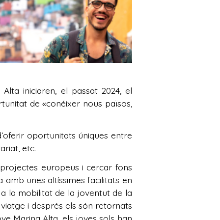
ta iniciaren, el passat 2024, el
rtunitat de «conéixer nous països,
d’oferir oportunitats úniques entre
riat, etc.
 projectes europeus i cercar fons
a amb unes altíssimes facilitats en
 a la mobilitat de la joventut de la
viatge i després els són retornats
ove Marina Alta, els joves sols han