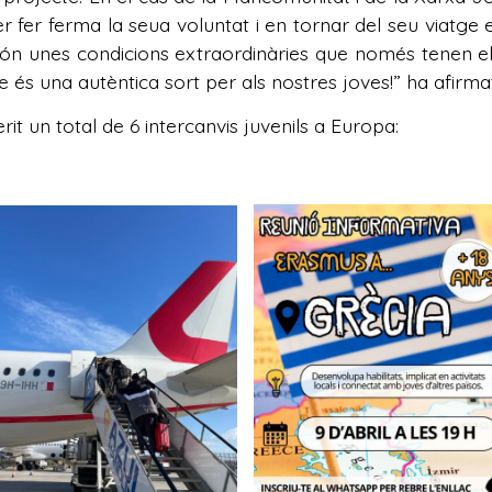
er fer ferma la seua voluntat i en tornar del seu viatg
Són unes condicions extraordinàries que només tenen el p
 és una autèntica sort per als nostres joves!” ha afirma
it un total de 6 intercanvis juvenils a Europa: