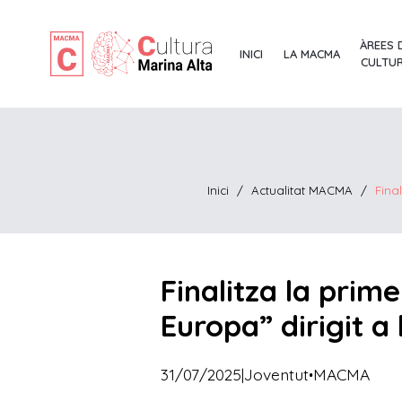
ÀREES 
INICI
LA MACMA
CULTU
Inici
/
Actualitat MACMA
/
Fina
Finalitza la prim
Europa” dirigit a
·
31/07/2025
|
Joventut
MACMA