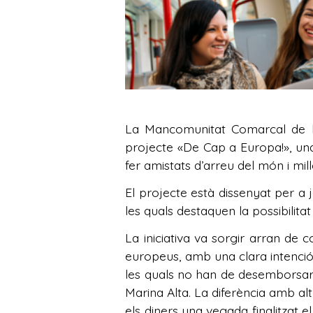
La Mancomunitat Comarcal de la 
projecte «De Cap a Europa!», una 
fer amistats d’arreu del món i mil
El projecte està dissenyat per a j
les quals destaquen la possibilitat
La iniciativa va sorgir arran de
europeus, amb una clara intenció d
les quals no han de desemborsar ni 
Marina Alta. La diferència amb al
els diners una vegada finalitzat e