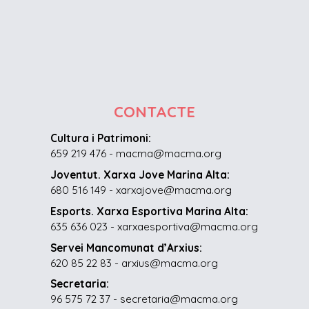
CONTACTE
Cultura i Patrimoni:
659 219 476 - macma@macma.org
Joventut. Xarxa Jove Marina Alta:
680 516 149 - xarxajove@macma.org
Esports. Xarxa Esportiva Marina Alta:
635 636 023 - xarxaesportiva@macma.org
Servei Mancomunat d’Arxius:
620 85 22 83 - arxius@macma.org
Secretaria:
96 575 72 37 - secretaria@macma.org