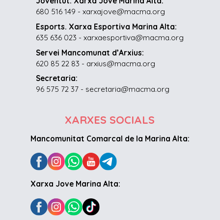
Joventut. Xarxa Jove Marina Alta:
680 516 149 - xarxajove@macma.org
Esports. Xarxa Esportiva Marina Alta:
635 636 023 - xarxaesportiva@macma.org
Servei Mancomunat d’Arxius:
620 85 22 83 - arxius@macma.org
Secretaria:
96 575 72 37 - secretaria@macma.org
XARXES SOCIALS
Mancomunitat Comarcal de la Marina Alta:
Xarxa Jove Marina Alta: