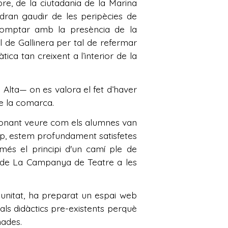
e, de la ciutadania de la Marina
dran gaudir de les peripècies de
 comptar amb la presència de la
 de Gallinera per tal de refermar
ica tan creixent a l’interior de la
ta— on es valora el fet d’haver
e la comarca.
cionant veure com els alumnes van
up, estem profundament satisfetes
més el principi d'un camí ple de
s de La Campanya de Teatre a les
munitat, ha preparat un espai web
ls didàctics pre-existents perquè
nades.