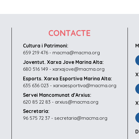
CONTACTE
Cultura i Patrimoni:
M
659 219 476 - macma@macma.org
Joventut. Xarxa Jove Marina Alta:
680 516 149 - xarxajove@macma.org
X
Esports. Xarxa Esportiva Marina Alta:
635 636 023 - xarxaesportiva@macma.org
Servei Mancomunat d’Arxius:
620 85 22 83 - arxius@macma.org
X
Secretaria:
96 575 72 37 - secretaria@macma.org
D