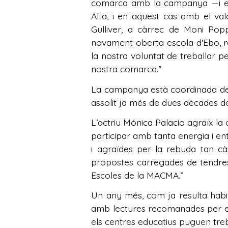
comarca amb la campanya —i en v
Alta, i en aquest cas amb el va
Gulliver, a càrrec de Moni Pop
novament oberta escola d'Ebo, ra
la nostra voluntat de treballar pe
nostra comarca.”
La campanya està coordinada de
assolit ja més de dues dècades 
L’actriu Mónica Palacio agraïx l
participar amb tanta energia i e
i agraïdes per la rebuda tan cà
propostes carregades de tendres
Escoles de la MACMA.”
Un any més, com ja resulta habit
amb lectures recomanades per eda
els centres educatius puguen treb