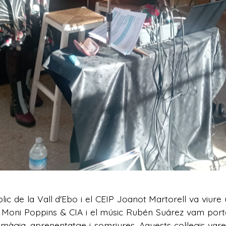
públic de la Vall d'Ebo i el CEIP Joanot Martorell va viu
s de Moni Poppins & CIA i el músic Rubén Suárez vam porta
màgia, aprenentatge i somriures. Aquests col·legis varen