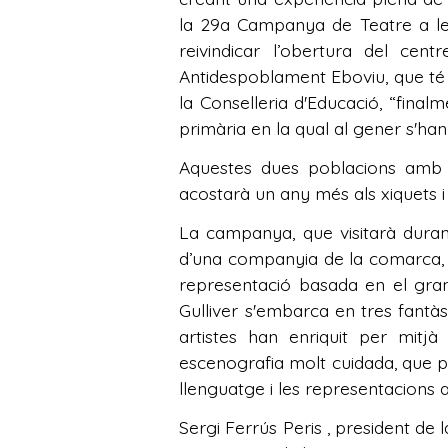
la 29a Campanya de Teatre a les
reivindicar l’obertura del cen
Antidespoblament Eboviu, que té p
la Conselleria d'Educació, “finalm
primària en la qual al gener s'ha
Aquestes dues poblacions amb p
acostarà un any més als xiquets i 
La campanya, que visitarà durant
d’una companyia de la comarca, 
representació basada en el gran 
Gulliver s'embarca en tres fantà
artistes han enriquit per mitjà
escenografia molt cuidada, que p
llenguatge i les representacions a 
Sergi Ferrús Peris , president d