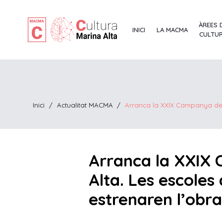
ÀREES 
INICI
LA MACMA
CULTU
Inici
/
Actualitat MACMA
/
Arranca la XXIX Campanya de Te
Arranca la XXIX 
Alta. Les escoles 
estrenaren l’obra