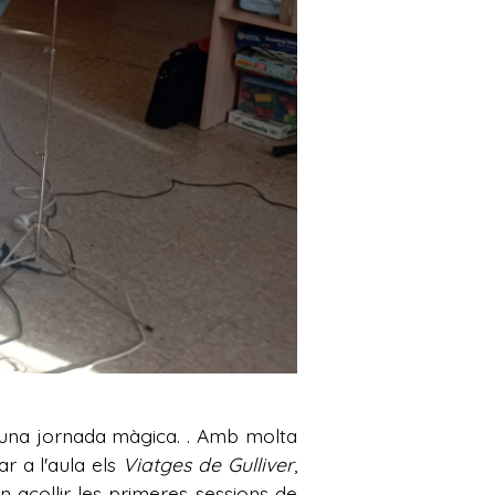
re una jornada màgica. . Amb molta
r a l'aula els
Viatges de Gulliver
,
 acollir les primeres sessions de