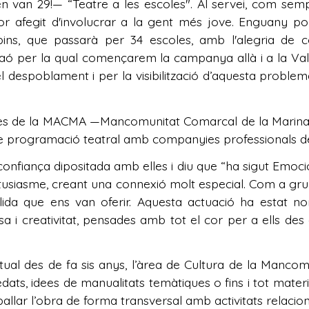
an 29!— “Teatre a les escoles". Al servei, com sempr
lor afegit d'involucrar a la gent més jove. Enguany po
pins, que passarà per 34 escoles, amb l'alegria de
ó per la qual començarem la campanya allà i a la Vall
l despoblament i per la visibilització d’aquesta problemàt
s de la MACMA —Mancomunitat Comarcal de la Marina Al
de programació teatral amb companyies professionals d
a confiança dipositada amb elles i diu que “ha sigut Emo
ntusiasme, creant una connexió molt especial. Com a gr
lida que ens van oferir. Aquesta actuació ha estat no
a i creativitat, pensades amb tot el cor per a ells de
ual des de fa sis anys, l’àrea de Cultura de la Manco
ts, idees de manualitats temàtiques o fins i tot materia
allar l’obra de forma transversal amb activitats relacio