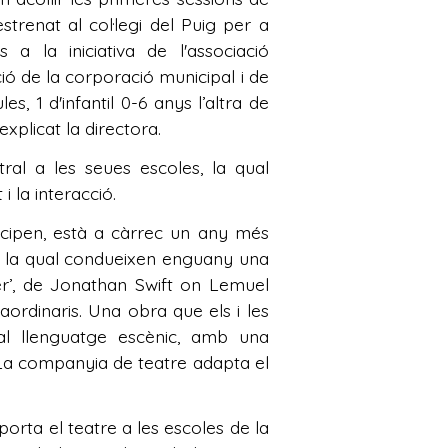
renat al col·legi del Puig per a
a la iniciativa de l'associació
ió de la corporació municipal i de
s, 1 d'infantil 0-6 anys l’altra de
xplicat la directora.
al a les seues escoles, la qual
i la interacció.
ticipen, està a càrrec un any més
e la qual condueixen enguany una
ver’, de Jonathan Swift on Lemuel
ordinaris. Una obra que els i les
s al llenguatge escènic, amb una
 La companyia de teatre adapta el
rta el teatre a les escoles de la