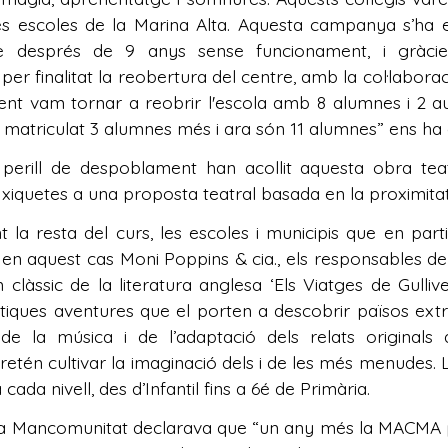
 escoles de la Marina Alta. Aquesta campanya s’ha est
tre després de 9 anys sense funcionament, i gràcies 
er finalitat la reobertura del centre, amb la col·laborac
ent vam tornar a reobrir l'escola amb 8 alumnes i 2 aule
n matriculat 3 alumnes més i ara són 11 alumnes” ens ha e
erill de despoblament han acollit aquesta obra teatr
xiquetes a una proposta teatral basada en la proximitat 
 la resta del curs, les escoles i municipis que en par
en aquest cas Moni Poppins & cia., els responsables d
clàssic de la literatura anglesa ‘Els Viatges de Gulli
stiques aventures que el porten a descobrir països extra
 de la música i de l’adaptació dels relats original
retén cultivar la imaginació dels i de les més menudes.
cada nivell, des d’Infantil fins a 6é de Primària.
e la Mancomunitat declarava que “un any més la MACMA po