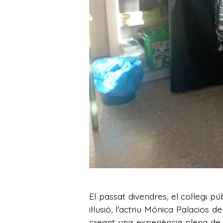
El passat divendres, el col·legi 
il·lusió, l'actriu Mónica Palacio
creant una experiència plena de 