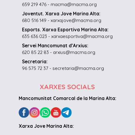
659 219 476 - macma@macma.org
Joventut. Xarxa Jove Marina Alta:
680 516 149 - xarxajove@macma.org
Esports. Xarxa Esportiva Marina Alta:
635 636 023 - xarxaesportiva@macma.org
Servei Mancomunat d’Arxius:
620 85 22 83 - arxius@macma.org
Secretaria:
96 575 72 37 - secretaria@macma.org
XARXES SOCIALS
Mancomunitat Comarcal de la Marina Alta:
Xarxa Jove Marina Alta: