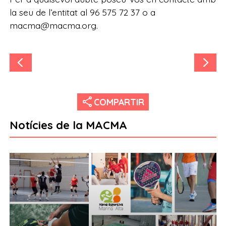
la seu de l’entitat al 96 575 72 37 o a
macma@macma.org.
share
COMPARTIR
Notícies de la MACMA