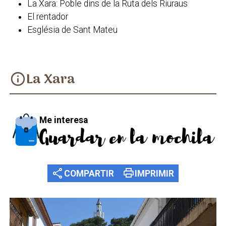
La Xara: Poble dins de la Ruta dels Riuraus
El rentador
Església de Sant Mateu
La Xara
info
Me interesa
Guardar en la mochila
share
print
COMPARTIR
IMPRIMIR