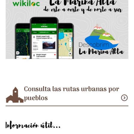
Consulta las rutas urbanas por
pueblos
expand_circle_down
Información útil...