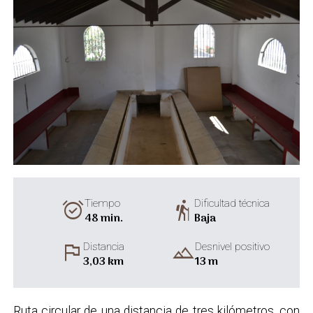
alarm_on
hiking
Tiempo
Dificultad técnica
48 min.
Baja
flag
landscape
Distancia
Desnivel positivo
3,03 km
13 m
Ruta circular de una distancia de tres kilómetros, con