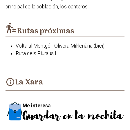
principal de la población, los canteros.
transfer_within_a_station
Rutas próximas
Volta al Montgó - Olivera Mil·lenària (bici)
Ruta dels Riuraus I
La Xara
info
Me interesa
Guardar en la mochila