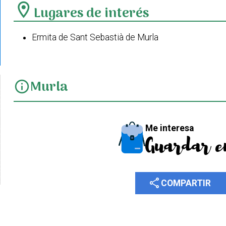
location_on
Lugares de interés
Ermita de Sant Sebastià de Murla
Murla
info
Me interesa
Guardar e
share
COMPARTIR