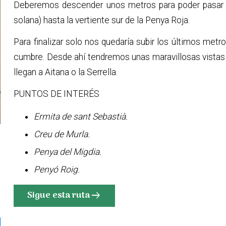
Deberemos descender unos metros para poder pasar en
solana) hasta la vertiente sur de la Penya Roja.
Para finalizar solo nos quedaría subir los últimos met
cumbre. Desde ahí tendremos unas maravillosas vistas d
llegan a Aitana o la Serrella.
PUNTOS DE INTERÉS
Ermita de sant Sebastià.
Creu de Murla.
Penya del Migdia.
Penyó Roig.
Sigue esta ruta
arrow_right_alt