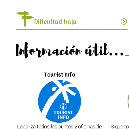
Dificultad baja
expand_circle_down
Información útil...
Tourist Info
Localiza todos los puntos y oficinas de
Sigue to