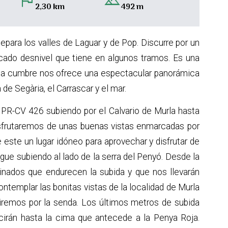
flag
landscape
2,30 km
492 m
separa los valles de Laguar y de Pop. Discurre por un
arcado desnivel que tiene en algunos tramos. Es una
e la cumbre nos ofrece una espectacular panorámica
a de Segària, el Carrascar y el mar.
PR-CV 426 subiendo por el Calvario de Murla hasta
disfrutaremos de unas buenas vistas enmarcadas por
este un lugar idóneo para aprovechar y disfrutar de
ue subiendo al lado de la serra del Penyó. Desde la
nados que endurecen la subida y que nos llevarán
ntemplar las bonitas vistas de la localidad de Murla
uiremos por la senda. Los últimos metros de subida
cirán hasta la cima que antecede a la Penya Roja.