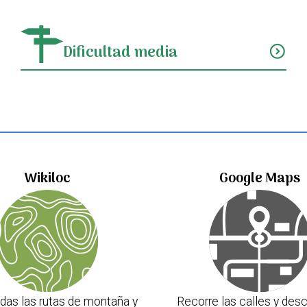
Dificultad media
expand_circle_down
Wikiloc
Google Maps
das las rutas de montaña y
Recorre las calles y desc