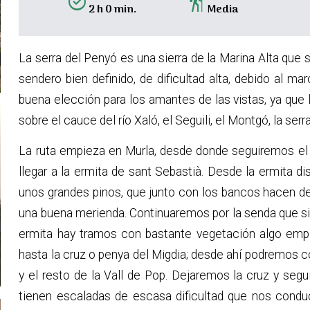
alarm_on
hiking
2 h 0 min.
Media
La serra del Penyó es una sierra de la Marina Alta que 
sendero bien definido, de dificultad alta, debido al m
buena elección para los amantes de las vistas, ya qu
sobre el cauce del río Xaló, el Seguili, el Montgó, la serr
La ruta empieza en Murla, desde donde seguiremos el 
llegar a la ermita de sant Sebastià. Desde la ermita 
unos grandes pinos, que junto con los bancos hacen de 
una buena merienda. Continuaremos por la senda que sig
ermita hay tramos con bastante vegetación algo empi
hasta la cruz o penya del Migdia; desde ahí podremos co
y el resto de la Vall de Pop. Dejaremos la cruz y seg
tienen escaladas de escasa dificultad que nos condu