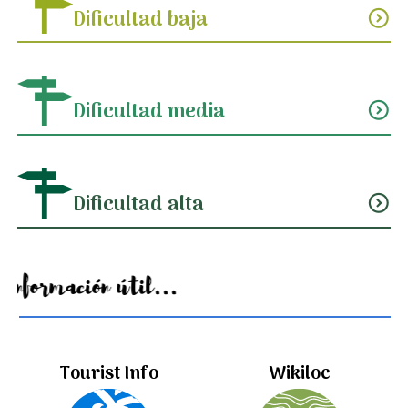
Dificultad baja
expand_circle_down
Dificultad media
expand_circle_down
Dificultad alta
expand_circle_down
Información útil...
Tourist Info
Wikiloc