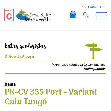
VAL
|
CAS
|
ENG
Open 
Rutas senderistas
Dificultad baja
No cambies sendas viejas por nuevas.
Dicho popular
Xàbia
PR-CV 355 Port - Variant
Cala Tangó