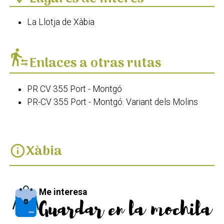
La Llotja de Xàbia
transfer_within_a_station
Enlaces a otras rutas
PR CV 355 Port - Montgó
PR-CV 355 Port - Montgó. Variant dels Molins
Xàbia
info
Me interesa
Guardar en la mochila