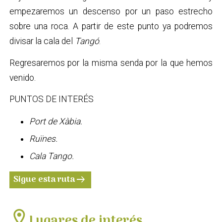
empezaremos un descenso por un paso estrecho
sobre una roca. A partir de este punto ya podremos
divisar la cala del
Tangó
.
Regresaremos por la misma senda por la que hemos
venido.
PUNTOS DE INTERÉS
Port de Xàbia.
Ruïnes.
Cala Tango.
Sigue esta ruta
arrow_right_alt
location_on
Lugares de interés