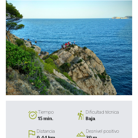
alarm_on
hiking
Tiempo
Dificultad técnica
15 min.
Baja
flag
landscape
Distancia
Desnivel positivo
0,44 km
30 m