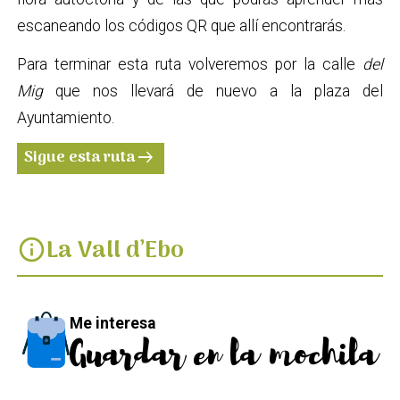
escaneando los códigos QR que allí encontrarás.
Para terminar esta ruta volveremos por la calle
del
Mig
que nos llevará de nuevo a la plaza del
Ayuntamiento.
Sigue esta ruta
arrow_right_alt
La Vall d’Ebo
info
Me interesa
Guardar en la mochila