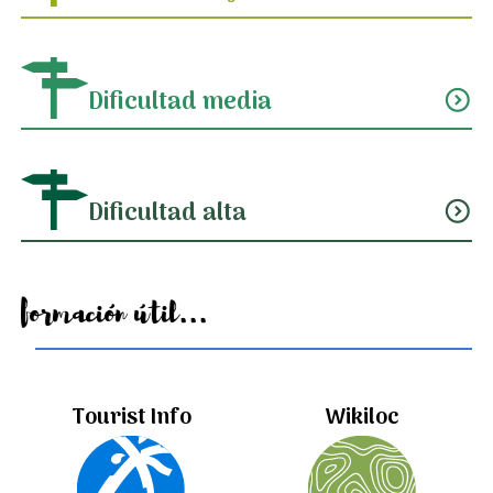
Dificultad media
expand_circle_down
Dificultad alta
expand_circle_down
Información útil...
Tourist Info
Wikiloc