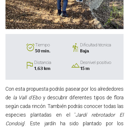
alarm_on
hiking
Tiempo
Dificultad técnica
50 min.
Baja
flag
landscape
Distancia
Desnivel positivo
1,63 km
15 m
Con esta propuesta podrás pasear por los alrededores
de
la Vall d'Ebo
y descubrir diferentes tipos de flora
según cada rincón. También podrás conocer todas las
especies plantadas en el '
Jardí rebrotador El
Condoig
'. Este jardín ha sido plantado por los