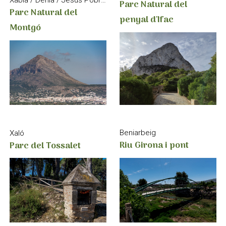
Xàbia / Dénia / Jesús Pobre / La Xara
Parc Natural del
Parc Natural del
penyal d'Ifac
Montgó
Beniarbeig
Xaló
Riu Girona i pont
Parc del Tossalet