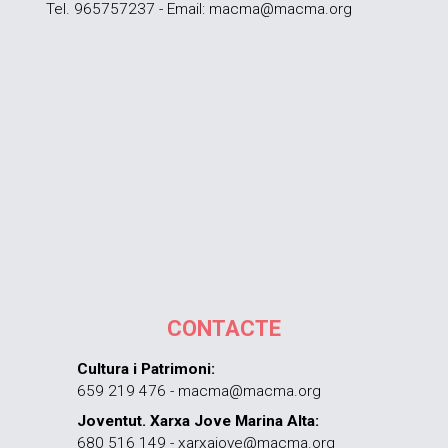
Tel. 965757237 - Email: macma@macma.org
CONTACTE
Cultura i Patrimoni:
659 219 476 - macma@macma.org
Joventut. Xarxa Jove Marina Alta:
680 516 149 - xarxajove@macma.org