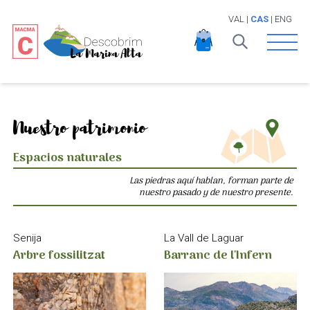
VAL
|
CAS
|
ENG
Open 
Nuestro patrimonio
Espacios naturales
Las piedras aquí hablan, forman parte de
nuestro pasado y de nuestro presente.
La Vall de Laguar
Senija
Barranc de l'Infern
Arbre fossilitzat