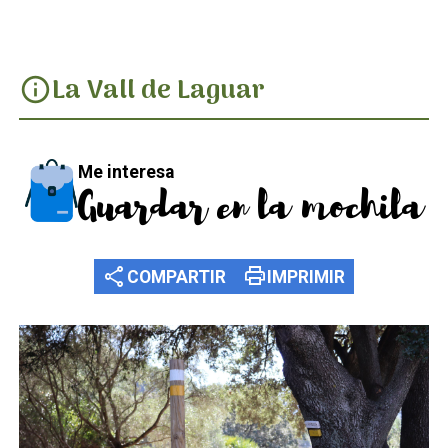
La Vall de Laguar
info
Me interesa
Guardar en la mochila
share
print
COMPARTIR
IMPRIMIR