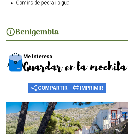
Camins de pedra i aigua
Benigembla
info
Me interesa
Guardar en la mochila
share
print
COMPARTIR
IMPRIMIR