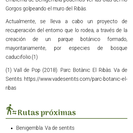
Gorgos golpeando el muro del Ribàs.
Actualmente, se lleva a cabo un proyecto de
recuperación del entorno que lo rodea, a través de la
creación de un parque botánico formado,
mayoritariamente, por especies de bosque
caducifolio.(1)
(1) Vall de Pop (2018). Parc Botànic El Ribàs. Va de
Sentits. https://www.vadesentits.com/parc-botanic-el-
ribas
transfer_within_a_station
Rutas próximas
Benigembla. Va de sentits