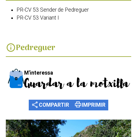
PR-CV 53 Sender de Pedreguer
PR-CV 53 Variant I
Pedreguer
info
M'interessa
Guardar a la motxilla
share
print
COMPARTIR
IMPRIMIR