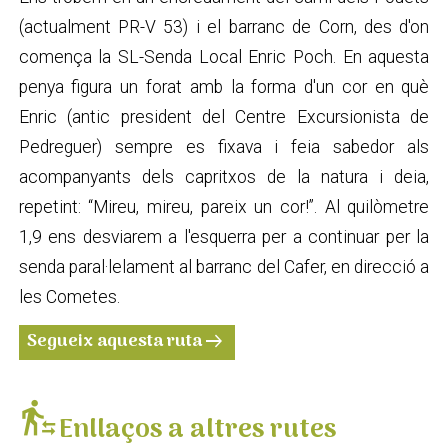
(actualment PR-V 53) i el barranc de Corn, des d'on
comença la SL-Senda Local Enric Poch. En aquesta
penya figura un forat amb la forma d'un cor en què
Enric (antic president del Centre Excursionista de
Pedreguer) sempre es fixava i feia sabedor als
acompanyants dels capritxos de la natura i deia,
repetint: “Mireu, mireu, pareix un cor!”. Al quilòmetre
1,9 ens desviarem a l'esquerra per a continuar per la
senda paral·lelament al barranc del Cafer, en direcció a
les Cometes.
Segueix aquesta ruta
arrow_right_alt
transfer_within_a_station
Enllaços a altres rutes