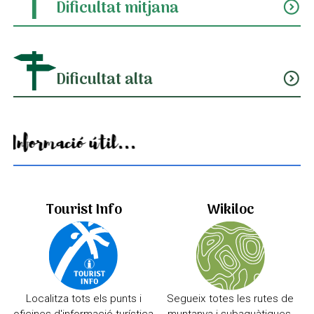
Dificultat mitjana
expand_circle_down
Dificultat alta
expand_circle_down
Informació útil...
Tourist Info
Wikiloc
Localitza tots els punts i
Segueix totes les rutes de