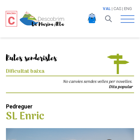
VAL
|
CAS
|
ENG
Open 
Rutes senderistes
Dificultat baixa
No canvies sendes velles per novelles.
Dita popular
Pedreguer
SL Enric