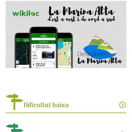
Dificultat baixa
expand_circle_down