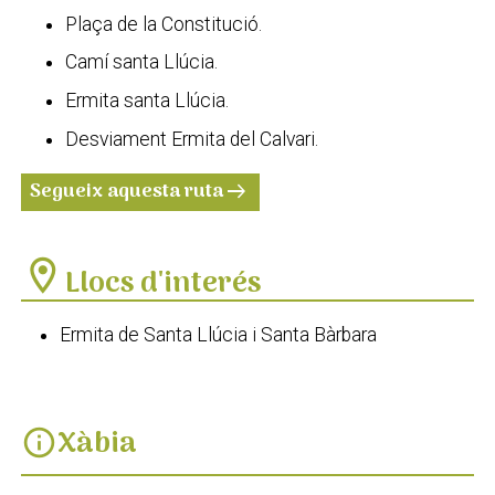
Plaça de la Constitució.
Camí santa Llúcia.
Ermita santa Llúcia.
Desviament Ermita del Calvari.
Segueix aquesta ruta
arrow_right_alt
location_on
Llocs d'interés
Ermita de Santa Llúcia i Santa Bàrbara
Xàbia
info