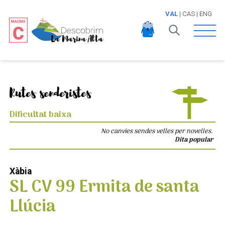
VAL
|
CAS
|
ENG
Open 
Rutes senderistes
Dificultat baixa
No canvies sendes velles per novelles.
Dita popular
Xàbia
SL CV 99 Ermita de santa
Llúcia