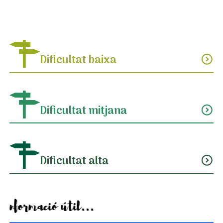
Dificultat baixa
expand_circle_down
Dificultat mitjana
expand_circle_down
Dificultat alta
expand_circle_down
Informació útil...