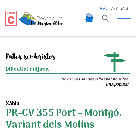
VAL
|
CAS
|
ENG
Open 
Rutes senderistes
Dificultat mitjana
No canvies sendes velles per novelles.
Dita popular
Xàbia
PR-CV 355 Port - Montgó.
Variant dels Molins