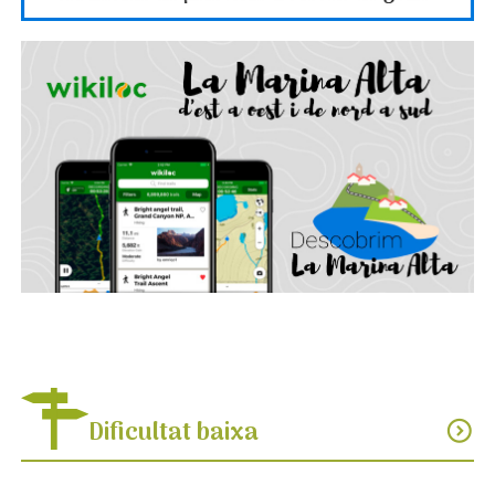
Dificultat baixa
expand_circle_down