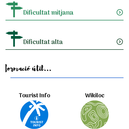
Dificultat mitjana
expand_circle_down
Dificultat alta
expand_circle_down
Informació útil...
Tourist Info
Wikiloc