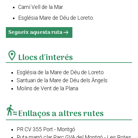
Camí Vell de la Mar.
Església Mare de Déu de Loreto.
Segueix aquesta ruta
arrow_right_alt
location_on
Llocs d'interés
Església de la Mare de Déu de Loreto
Santuari de la Mare de Déu dels Àngels
Molins de Vent de la Plana
transfer_within_a_station
Enllaços a altres rutes
PR CV 355 Port - Montgó
Ruta marró clar Parc GVA del Montgó - Les Rotes