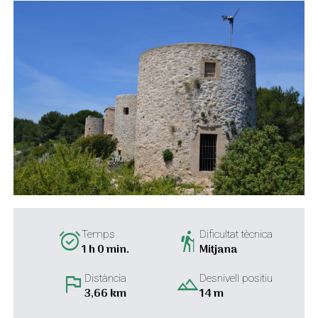
alarm_on
hiking
Temps
Dificultat tècnica
1 h 0 min.
Mitjana
flag
landscape
Distància
Desnivell positiu
3,66 km
14 m