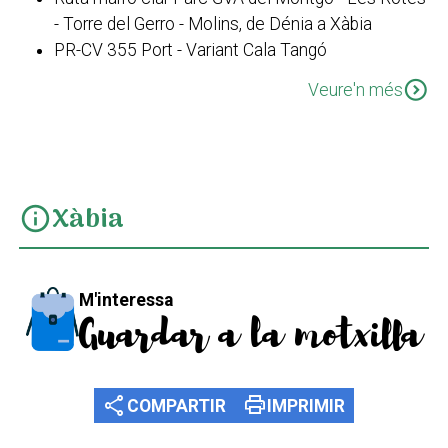
- Torre del Gerro - Molins, de Dénia a Xàbia
PR-CV 355 Port - Variant Cala Tangó
Camí de l'Alba. Xàbia - Jesús Pobre
expand_circle_down
Veure'n més
Xàbia
info
M'interessa
Guardar a la motxilla
share
print
COMPARTIR
IMPRIMIR