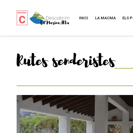
INICI
LA MACMA
ELS 
Rutes senderistes