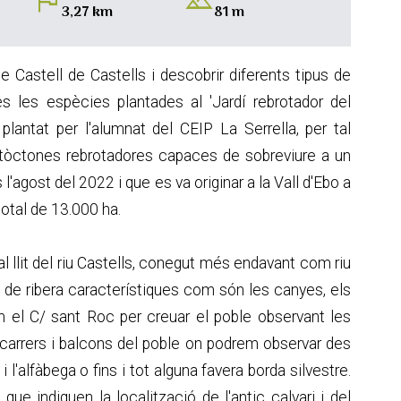
flag
landscape
3,27 km
81 m
 Castell de Castells i descobrir diferents tipus de
 les espècies plantades al 'Jardí rebrotador del
plantat per l'alumnat del CEIP La Serrella, per tal
utòctones rebrotadores capaces de sobreviure a un
l'agost del 2022 i que es va originar a la Vall d'Ebo a
total de 13.000 ha.
l llit del riu Castells, conegut més endavant com riu
ió de ribera característiques com són les canyes, els
m el C/ sant Roc per creuar el poble observant les
s carrers i balcons del poble on podrem observar des
l'alfàbega o fins i tot alguna favera borda silvestre.
ue indiquen la localització de l'antic calvari i del