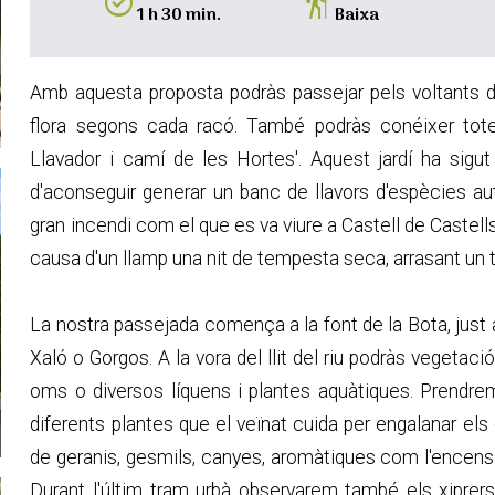
alarm_on
hiking
1 h 30 min.
Baixa
Amb aquesta proposta podràs passejar pels voltants de
flora segons cada racó. També podràs conéixer totes
Llavador i camí de les Hortes'. Aquest jardí ha sigut 
d'aconseguir generar un banc de llavors d'espècies a
gran incendi com el que es va viure a Castell de Castells 
causa d'un llamp una nit de tempesta seca, arrasant un 
La nostra passejada comença a la font de la Bota, just a
Xaló o Gorgos. A la vora del llit del riu podràs vegetac
oms o diversos líquens i plantes aquàtiques. Prendre
diferents plantes que el veïnat cuida per engalanar el
de geranis, gesmils, canyes, aromàtiques com l'encens i 
Durant l'últim tram urbà observarem també els xiprers q