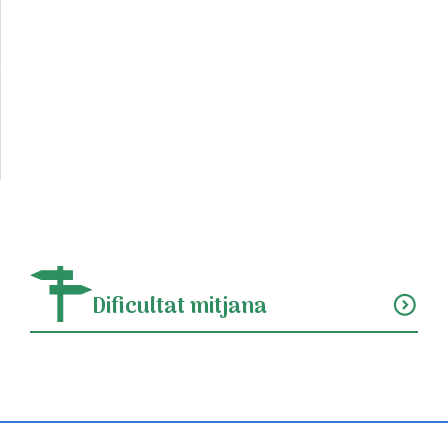
Dificultat mitjana
expand_circle_down