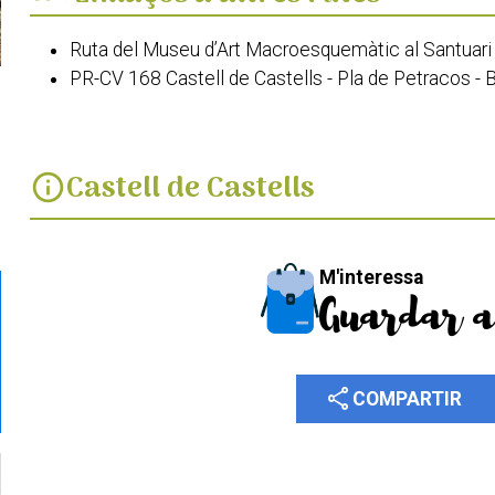
Ruta del Museu d’Art Macroesquemàtic al Santuari
PR-CV 168 Castell de Castells - Pla de Petracos - 
Castell de Castells
info
M'interessa
Guardar a
share
COMPARTIR