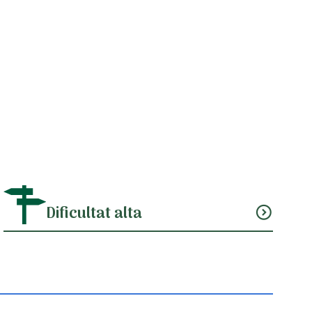
Dificultat alta
expand_circle_down