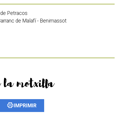
 de Petracos
Barranc de Malafí - Benimassot
 la motxilla
print
IMPRIMIR