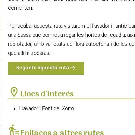
cementeri.
Per acabar aquesta ruta visitarem el llavador i l'antic
una bassa que permetia regar les hortes de regadiu, ai
rebrotador, amb varietats de flora autòctona i de les
que allí hi trobaràs.
Segueix aquesta ruta
arrow_right_alt
location_on
Llocs d'interés
Llavador i Font del Xorro
transfer_within_a_station
Enllaços a altres rutes