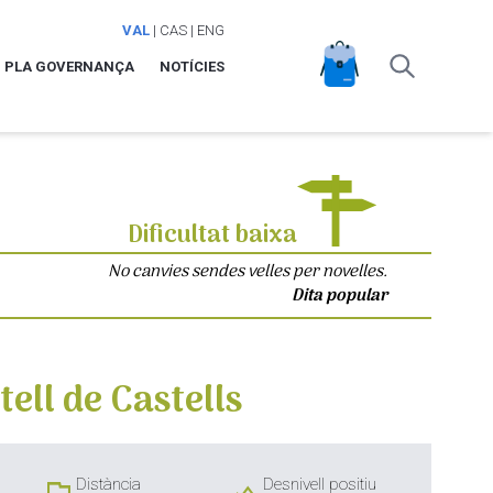
VAL
|
CAS
|
ENG
PLA GOVERNANÇA
NOTÍCIES
Dificultat baixa
No canvies sendes velles per novelles.
Dita popular
ell de Castells
Distància
Desnivell positiu