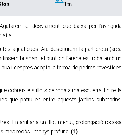
landscape
8 km
1 m
. Agafarem el desviament que baixa per l’avinguda
latja.
rutes aquàtiques. Ara descriurem la part dreta (àrea
dinsem buscant el punt on l'arena es troba amb un
a nua i després adopta la forma de pedres revestides
ue cobreix els illots de roca a mà esquerra. Entre la
s que patrullen entre aquests jardins submarins.
es. En arribar a un illot menut, prolongació rocosa
s és més rocós i menys profund.
(1)