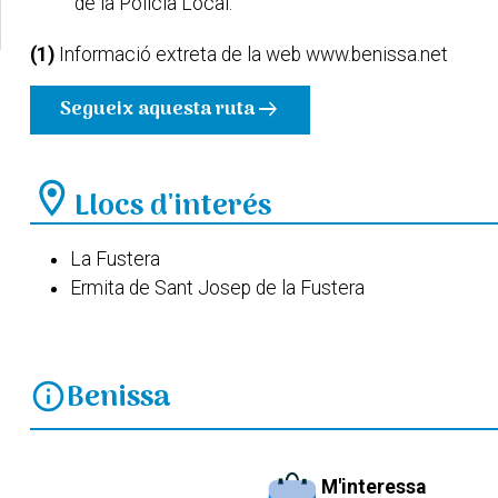
de la Policia Local.
(1)
Informació extreta de la web www.benissa.net
Segueix aquesta ruta
arrow_right_alt
location_on
Llocs d'interés
La Fustera
Ermita de Sant Josep de la Fustera
Benissa
info
M'interessa