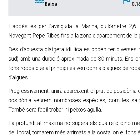
water
flag
Baixa
0,1
L'accés és per l’avinguda la Marina, quilòmetre 2,6
Navegant Pepe Ribes fins a la zona d'aparcament de la p
Des d'aquesta platgeta idíl·lica es poden fer diverses 
sud) amb una duració aproximada de 30 minuts. Ens en
fons rocós que al principi es veu com a plaques de roc
d'algues.
Progressivament, anirà apareixent el prat de posidònia q
posidònia veurem nombroses espècies, com les salpe
També serà fàcil trobar-hi peixos agulla.
La profunditat màxima no supera els quatre o cinc metr
del litoral, tornarem més arrimats a la costa, on el fon