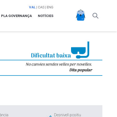
VAL
|
CAS
|
ENG
PLA GOVERNANÇA
NOTÍCIES
Dificultat baixa
No canvies sendes velles per novelles.
Dita popular
ància
Desnivell positiu