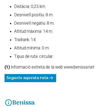
Distàcia: 0,23 km.
Desnivell positiu: 8 m.
Desnivell negatiu: 8 m.
Altitud màxima: 14 m.
Trailrank: 14.
Altitud mínima: 0 m.
Tipus de ruta: circular.
(1)
Informació extreta de la web www.benissa.net
Segueix aquesta ruta
arrow_right_alt
Benissa
info