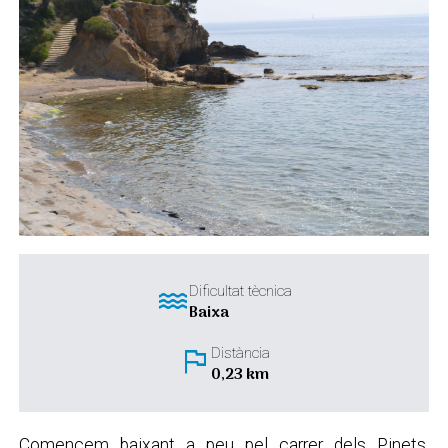
water
Dificultat tècnica
Baixa
flag
Distància
0,23 km
Comencem baixant a peu pel carrer dels Pinets.