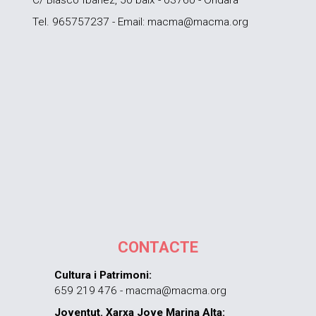
C/ Blasco Ibáñez, 50 baix - 03760 - Ondara
Tel. 965757237 - Email: macma@macma.org
CONTACTE
Cultura i Patrimoni:
659 219 476 - macma@macma.org
Joventut. Xarxa Jove Marina Alta: