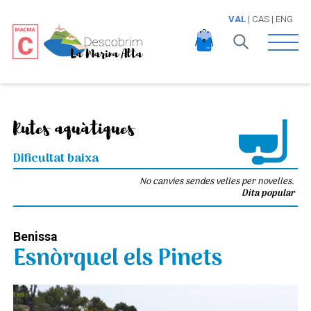
VAL
|
CAS
|
ENG
Open 
Rutes aquàtiques
Dificultat baixa
No canvies sendes velles per novelles.
Dita popular
Benissa
Esnòrquel els Pinets