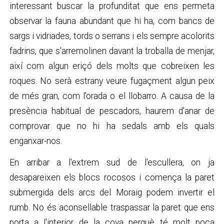
interessant buscar la profunditat que ens permeta
observar la fauna abundant que hi ha, com bancs de
sargs i vidriades, tords o serrans i els sempre acolorits
fadrins, que s'arremolinen davant la troballa de menjar,
així com algun eriçó dels molts que cobreixen les
roques. No serà estrany veure fugaçment algun peix
de més gran, com l'orada o el llobarro. A causa de la
presència habitual de pescadors, haurem d'anar de
comprovar que no hi ha sedals amb els quals
enganxar-nos.
En arribar a l'extrem sud de l'escullera, on ja
desapareixen els blocs rocosos i comença la paret
submergida dels arcs del Moraig podem invertir el
rumb. No és aconsellable traspassar la paret que ens
porta a l'interior de la cova perquè té molt poca