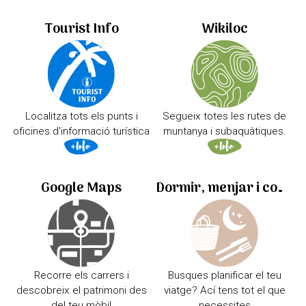
Tourist Info
Wikiloc
Localitza tots els punts i
Segueix totes les rutes de
oficines d'informació turística
muntanya i subaquàtiques.
Google Maps
Dormir, menjar i comprar
Recorre els carrers i
Busques planificar el teu
descobreix el patrimoni des
viatge? Ací tens tot el que
del teu mòbil
necessites