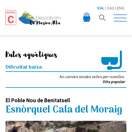
VAL
|
CAS
|
ENG
Open 
Rutes aquàtiques
Dificultat baixa
No canvies sendes velles per novelles.
Dita popular
El Poble Nou de Benitatxell
Esnòrquel Cala del Moraig