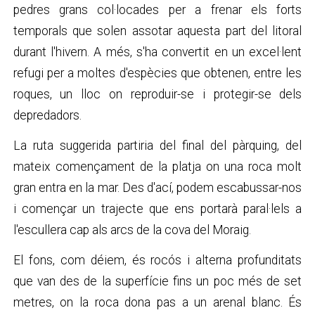
pedres grans col·locades per a frenar els forts
temporals que solen assotar aquesta part del litoral
durant l'hivern. A més, s'ha convertit en un excel·lent
refugi per a moltes d'espècies que obtenen, entre les
roques, un lloc on reproduir-se i protegir-se dels
depredadors.
La ruta suggerida partiria del final del pàrquing, del
mateix començament de la platja on una roca molt
gran entra en la mar. Des d'ací, podem escabussar-nos
i començar un trajecte que ens portarà paral·lels a
l'escullera cap als arcs de la cova del Moraig.
El fons, com déiem, és rocós i alterna profunditats
que van des de la superfície fins un poc més de set
metres, on la roca dona pas a un arenal blanc. És