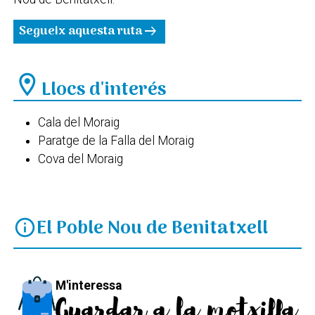
Segueix aquesta ruta
arrow_right_alt
location_on
Llocs d'interés
Cala del Moraig
Paratge de la Falla del Moraig
Cova del Moraig
El Poble Nou de Benitatxell
info
M'interessa
Guardar a la motxilla