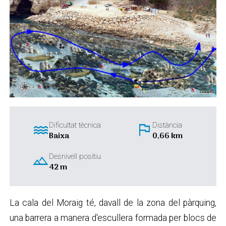
water
flag
Dificultat tècnica
Distància
Baixa
0,66 km
landscape
Desnivell positiu
42 m
La cala del Moraig té, davall de la zona del pàrquing,
una barrera a manera d'escullera formada per blocs de