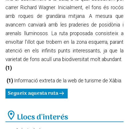
carrer Richard Wagner. Inicialment, el fons és rocós
amb roques de grandària mitjana. A mesura que
avancem canviarà amb les praderies de posidònia i
arenals lluminosos. La ruta proposada consisteix a
envoltar l'illot que trobem en la zona esquerra, parant
atenció en els infinits punts interessants, ja que la
varietat de fons acull una biodiversitat molt abundant.
(1)
(1)
Informació extreta de la web de turisme de Xàbia.
Segueix aquesta ruta
arrow_right_alt
location_on
Llocs d'interés