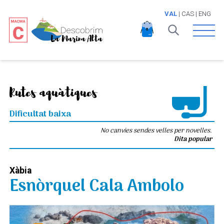
VAL
|
CAS
|
ENG
Open 
Rutes aquàtiques
Dificultat baixa
No canvies sendes velles per novelles.
Dita popular
Xàbia
Esnòrquel Cala Ambolo