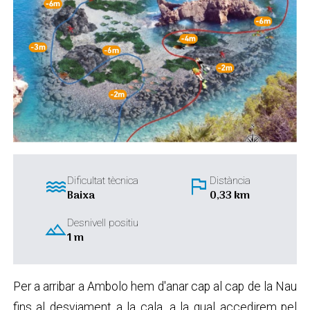
water
flag
Dificultat tècnica
Distància
Baixa
0,33 km
landscape
Desnivell positiu
1 m
Per a arribar a Ambolo hem d'anar cap al cap de la Nau
fins al desviament a la cala, a la qual accedirem pel