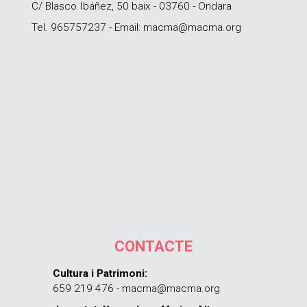
C/ Blasco Ibáñez, 50 baix - 03760 - Ondara
Tel. 965757237 - Email: macma@macma.org
CONTACTE
Cultura i Patrimoni:
659 219 476 - macma@macma.org