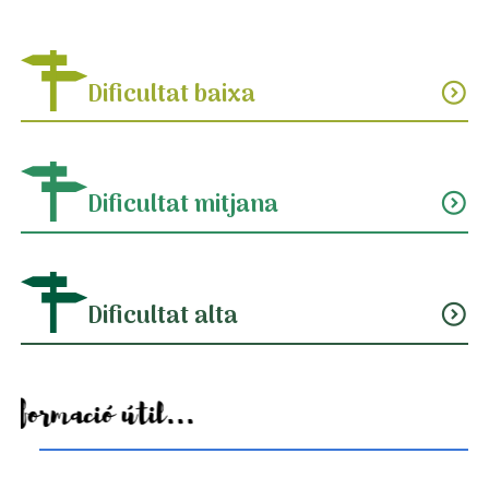
Dificultat baixa
expand_circle_down
Dificultat mitjana
expand_circle_down
Dificultat alta
expand_circle_down
Informació útil...