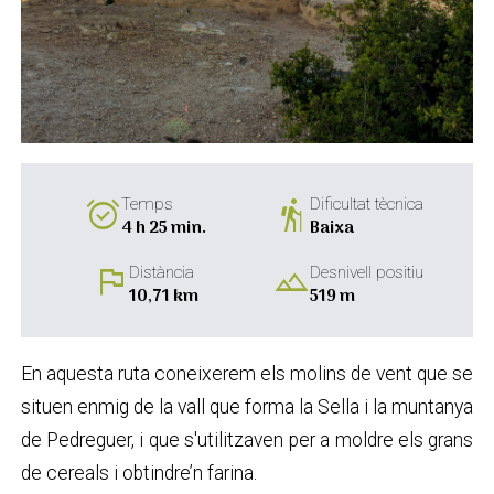
alarm_on
hiking
Temps
Dificultat tècnica
4 h 25 min.
Baixa
flag
landscape
Distància
Desnivell positiu
10,71 km
519 m
En aquesta ruta coneixerem els molins de vent que se
situen enmig de la vall que forma la Sella i la muntanya
de Pedreguer, i que s'utilitzaven per a moldre els grans
de cereals i obtindre’n farina.