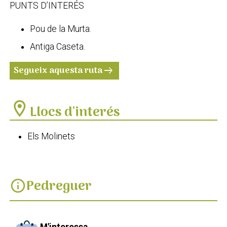
PUNTS D’INTERÉS
Pou de la Murta.
Antiga Caseta.
Segueix aquesta ruta
arrow_right_alt
location_on
Llocs d'interés
Els Molinets
Pedreguer
info