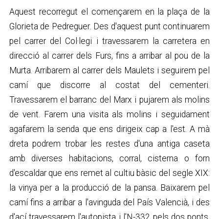
Aquest recorregut el començarem en la plaça de la
Glorieta de Pedreguer. Des d'aquest punt continuarem
pel carrer del Col·legi i travessarem la carretera en
direcció al carrer dels Furs, fins a arribar al pou de la
Murta. Arribarem al carrer dels Maulets i seguirem pel
camí que discorre al costat del cementeri.
Travessarem el barranc del Marx i pujarem als molins
de vent. Farem una visita als molins i seguidament
agafarem la senda que ens dirigeix cap a l'est. A mà
dreta podrem trobar les restes d'una antiga caseta
amb diverses habitacions, corral, cisterna o forn
d'escaldar que ens remet al cultiu bàsic del segle XIX:
la vinya per a la producció de la pansa. Baixarem pel
camí fins a arribar a l'avinguda del País Valencià, i des
d'ací travessarem l'autopista i l’N-332 pels dos ponts.