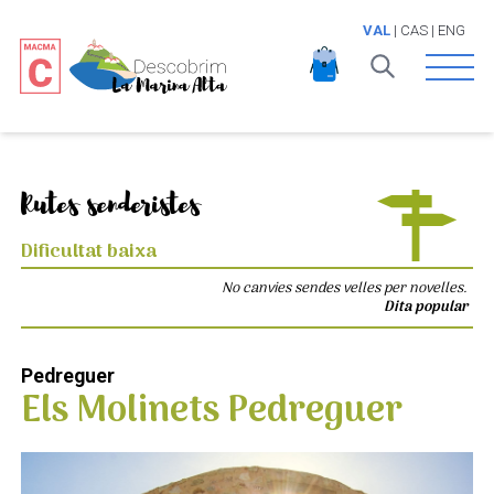
VAL
|
CAS
|
ENG
Open 
Rutes senderistes
Dificultat baixa
No canvies sendes velles per novelles.
Dita popular
Pedreguer
Els Molinets Pedreguer