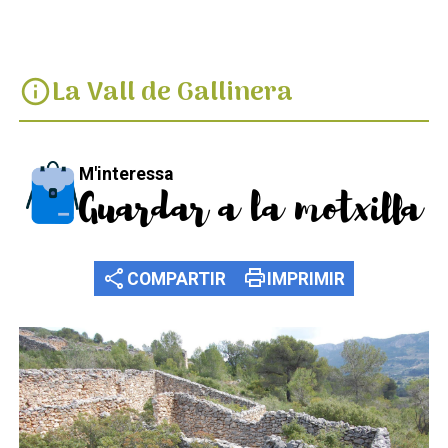
La Vall de Gallinera
info
M'interessa
Guardar a la motxilla
share
print
COMPARTIR
IMPRIMIR