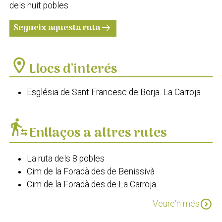
dels huit pobles.
Segueix aquesta ruta
arrow_right_alt
location_on
Llocs d'interés
Església de Sant Francesc de Borja. La Carroja
transfer_within_a_station
Enllaços a altres rutes
La ruta dels 8 pobles
Cim de la Foradà des de Benissivà
Cim de la Foradà des de La Carroja
PR-CV 167 Benialí - Alpatró
expand_circle_down
Veure'n més