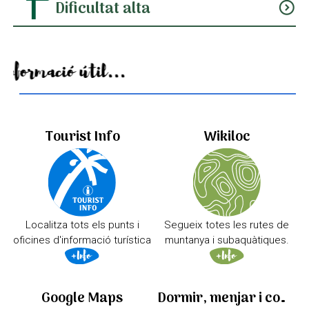
Dificultat alta
expand_circle_down
Informació útil...
Tourist Info
Wikiloc
Localitza tots els punts i
Segueix totes les rutes de
oficines d'informació turística
muntanya i subaquàtiques.
Google Maps
Dormir, menjar i comprar