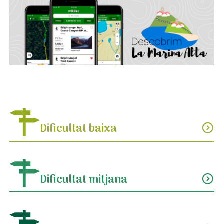
Dificultat baixa
expand_circle_down
Dificultat mitjana
expand_circle_down