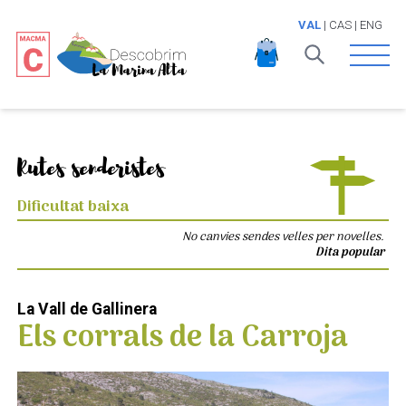
VAL
|
CAS
|
ENG
Open 
Rutes senderistes
Dificultat baixa
No canvies sendes velles per novelles.
Dita popular
La Vall de Gallinera
Els corrals de la Carroja