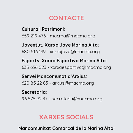
CONTACTE
Cultura i Patrimoni:
659 219 476 - macma@macma.org
Joventut. Xarxa Jove Marina Alta:
680 516 149 - xarxajove@macma.org
Esports. Xarxa Esportiva Marina Alta:
635 636 023 - xarxaesportiva@macma.org
Servei Mancomunat d’Arxius:
620 85 22 83 - arxius@macma.org
Secretaria:
96 575 72 37 - secretaria@macma.org
XARXES SOCIALS
Mancomunitat Comarcal de la Marina Alta: