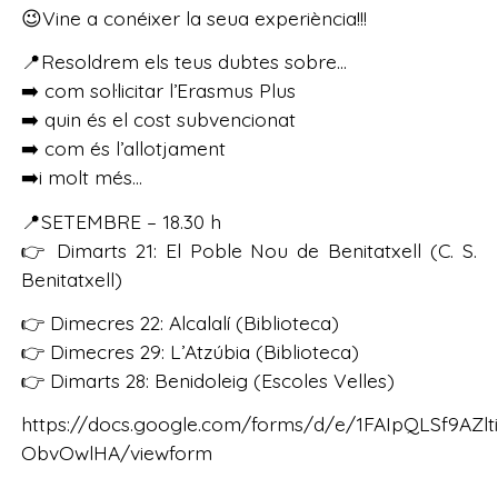
😉Vine a conéixer la seua experiència!!!
📍Resoldrem els teus dubtes sobre…
➡️ com sol·licitar l’Erasmus Plus
➡️ quin és el cost subvencionat
➡️ com és l’allotjament
➡️i molt més…
📍SETEMBRE – 18.30 h
👉 Dimarts 21: El Poble Nou de Benitatxell (C. S.
Benitatxell)
👉 Dimecres 22: Alcalalí (Biblioteca)
👉 Dimecres 29: L’Atzúbia (Biblioteca)
👉 Dimarts 28: Benidoleig (Escoles Velles)
https://docs.google.com/forms/d/e/1FAIpQLSf9AZ
ObvOwlHA/viewform