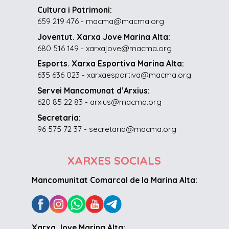
Cultura i Patrimoni:
659 219 476 - macma@macma.org
Joventut. Xarxa Jove Marina Alta:
680 516 149 - xarxajove@macma.org
Esports. Xarxa Esportiva Marina Alta:
635 636 023 - xarxaesportiva@macma.org
Servei Mancomunat d’Arxius:
620 85 22 83 - arxius@macma.org
Secretaria:
96 575 72 37 - secretaria@macma.org
XARXES SOCIALS
Mancomunitat Comarcal de la Marina Alta:
Xarxa Jove Marina Alta: