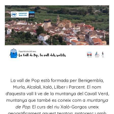
La vall de Pop està formada per Benigembla,
Murla, Alcalalí, Xaló, Llíber i Parcent. El nom
d'aquesta vall li ve de la muntanya del Cavall Verd,
muntanya que també es coneix com a
muntanya
de Pop
. El curs del riu Xaló-Gorgos uneix
geogràficament aquest territori, pintoresc i amb