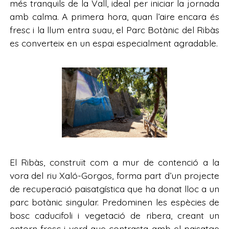
més tranquils de la Vall, ideal per iniciar la jornada
amb calma. A primera hora, quan l’aire encara és
fresc i la llum entra suau, el Parc Botànic del Ribàs
es converteix en un espai especialment agradable.
El Ribàs, construït com a mur de contenció a la
vora del riu Xaló-Gorgos, forma part d’un projecte
de recuperació paisatgística que ha donat lloc a un
parc botànic singular. Predominen les espècies de
bosc caducifoli i vegetació de ribera, creant un
entorn fresc i verd que contrasta amb el paisatge