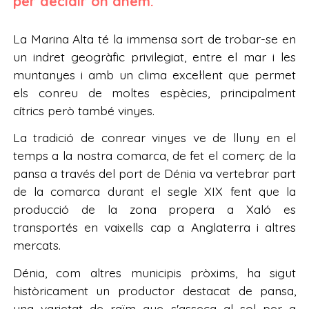
per decidir on anem.
La Marina Alta té la immensa sort de trobar-se en
un indret geogràfic privilegiat, entre el mar i les
muntanyes i amb un clima excel·lent que permet
els conreu de moltes espècies, principalment
cítrics però també vinyes.
La tradició de conrear vinyes ve de lluny en el
temps a la nostra comarca, de fet el comerç de la
pansa a través del port de Dénia va vertebrar part
de la comarca durant el segle XIX fent que la
producció de la zona propera a Xaló es
transportés en vaixells cap a Anglaterra i altres
mercats.
Dénia, com altres municipis pròxims, ha sigut
històricament un productor destacat de pansa,
una varietat de raïm que s'asseca al sol per a