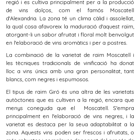
regió i es cultiva principalment per a la producció
de vins dolços, com el famós Moscatell
d'Alexandria. La zona té un clima càlid i assolellat,
la qual cosa afavoreix la maduració d'aquest raïm,
atorgant-li un sabor afruitat i floral molt benvolgut
en l'elaboració de vins aromàtics i per a postres.
La combinació de la varietat de raïm Moscatell i
les tècniques tradicionals de vinificació ha donat
lloc a vins únics amb una gran personalitat, tant
blancs, com negres i espumosos.
El tipus de raïm Giró és una altra de les varietats
autòctones que es cultiven a la regió, encara que
menys coneguda que el Moscatell. S'empra
principalment en l'elaboració de vins negres, i la
varietat es destaca per la seua adaptabilitat a la
zona. Aquests vins poden ser frescos i afruitats, o