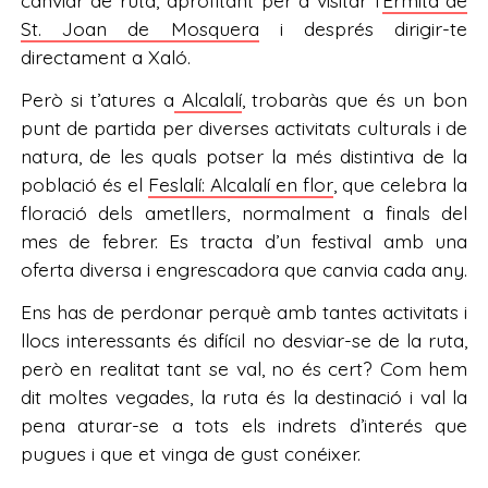
canviar de ruta, aprofitant per a visitar l’
Ermita de
St. Joan de Mosquera
i després dirigir-te
directament a Xaló.
Però si t’atures a
Alcalalí
, trobaràs que és un bon
punt de partida per diverses activitats culturals i de
natura, de les quals potser la més distintiva de la
població és el
Feslalí: Alcalalí en flor
, que celebra la
floració dels ametllers, normalment a finals del
mes de febrer. Es tracta d’un festival amb una
oferta diversa i engrescadora que canvia cada any.
Ens has de perdonar perquè amb tantes activitats i
llocs interessants és difícil no desviar-se de la ruta,
però en realitat tant se val, no és cert? Com hem
dit moltes vegades, la ruta és la destinació i val la
pena aturar-se a tots els indrets d’interés que
pugues i que et vinga de gust conéixer.