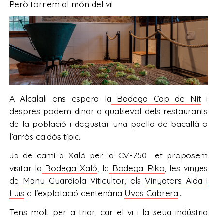
Però tornem al món del vi!
A Alcalalí ens espera la
Bodega Cap de Nit
i
després podem dinar a qualsevol dels restaurants
de la població i degustar una paella de bacallà o
l’arròs caldós típic.
Ja de camí a Xaló per la CV-750 et proposem
visitar la
Bodega Xaló
, la
Bodega Riko
, les vinyes
de
Manu Guardiola Viticultor
, els
Vinyaters Aida i
Luis
o l’explotació centenària
Uvas Cabrera
…
Tens molt per a triar, car el vi i la seua indústria