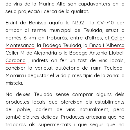
de vins de la Marina Alta són capdavanters en la
seua projecció i cerca de la qualitat.
Eixint de Benissa agafa la N332 i la CV-740 per
arribar al terme municipal de Teulada, situat a
només 6 km on trobaràs, entre d’altres, el
Celler
Montesanco
, la
Bodega Teulada
, la
Finca L’Alberca
Celler M de Alejandria
o la
Bodega Antonio Llobell
Cardona
, indrets on fer un tast de vins locals,
conéixer la varietat autòctona de raïm Teulada-
Moraira i degustar el vi dolç més típic de la zona: la
mistela.
No deixes Teulada sense comprar alguns dels
productes locals que ofereixen els establiments
del poble, parlem de vins naturalment, però
també d’altres delícies. Productes artesans que no
trobaràs als supermercats i que segur que no