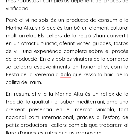
més robustos i complexos depenent del procés de
vinificació.
Però el vi no sols és un producte de consum a la
Marina Alta, sinó que és també un element cultural
molt arrelat. Els cellers de la regió s'han convertit
en un atractiu turístic, oferint visites guiades, tastos
de vi i una experiència completa sobre el procés
de producció. En els pobles vinaters de la comarca
se celebra esdeveniments en honor al vi, com la
Festa de la Verema a
Xaló
que ressalta l'inici de la
collita del raïm.
En resum, el vi a la Marina Alta és un reflex de la
tradició, la qualitat i el sabor mediterrani, amb una
creixent presència en el mercat vinícola, tant
nacional com internacional, gràcies a l'esforç de
petits productors i cellers com els que trobarem al
llarg d’aquestes rutes que us proposem.