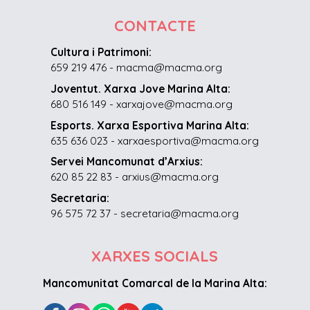
CONTACTE
Cultura i Patrimoni:
659 219 476 - macma@macma.org
Joventut. Xarxa Jove Marina Alta:
680 516 149 - xarxajove@macma.org
Esports. Xarxa Esportiva Marina Alta:
635 636 023 - xarxaesportiva@macma.org
Servei Mancomunat d’Arxius:
620 85 22 83 - arxius@macma.org
Secretaria:
96 575 72 37 - secretaria@macma.org
XARXES SOCIALS
Mancomunitat Comarcal de la Marina Alta: