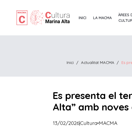
ÀREES 
INICI
LA MACMA
CULTU
Inici
/
Actualitat MACMA
/
Es pr
Es presenta el te
Alta” amb noves a
·
13/02/2026
|
Cultura
MACMA