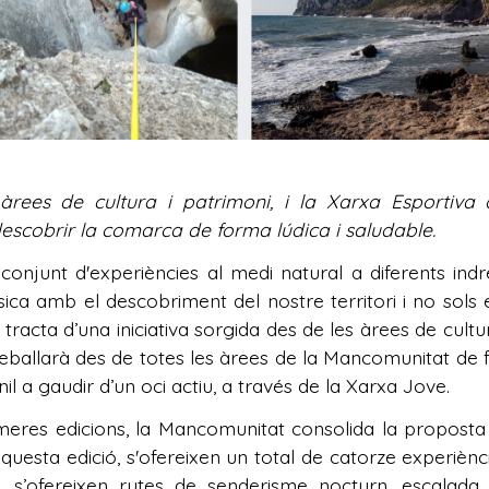
 àrees de cultura i patrimoni, i la Xarxa Esportiva
escobrir la comarca de forma lúdica i saludable.
conjunt d'experiències al medi natural a diferents in
sica amb el descobriment del nostre territori i no sols 
 tracta d’una iniciativa sorgida des de les àrees de cultu
 treballarà des de totes les àrees de la Mancomunitat d
il a gaudir d’un oci actiu, a través de la Xarxa Jove.
rimeres edicions, la Mancomunitat consolida la propost
aquesta edició, s'ofereixen un total de catorze experièn
s, s’ofereixen rutes de senderisme nocturn, escalada