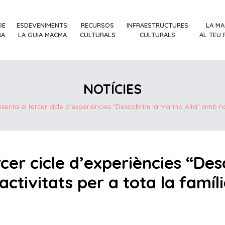
DE
ESDEVENIMENTS:
RECURSOS
INFRAESTRUCTURES
LA M
RA
LA GUIA MACMA
CULTURALS
CULTURALS
AL TEU
NOTÍCIES
esenta el tercer cicle d’experiències “Descobrim la Marina Alta” amb nov
rcer cicle d’experiències “De
ctivitats per a tota la famíli