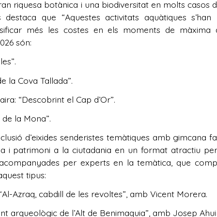
 gran riquesa botànica i una biodiversitat en molts caso
s destaca que “Aquestes activitats aquàtiques s’ha
ificar més les costes en els moments de màxima afluè
026 són:
les”.
de la Cova Tallada”.
ira: “Descobrint el Cap d’Or”.
t de la Mona”.
inclusió d’eixides senderistes temàtiques amb gimcana fam
ia i patrimoni a la ciutadania en un format atractiu per
i acompanyades per experts en la temàtica, que comple
aquest tipus:
a: “Al-Azraq, cabdill de les revoltes”, amb Vicent Morera.
ent arqueològic de l’Alt de Benimaquia”, amb Josep Ahuir