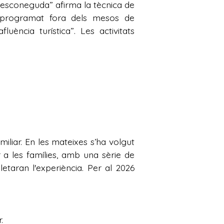
s desconeguda” afirma la tècnica de
n programat fora dels mesos de
ncia turística”. Les activitats
iliar. En les mateixes s’ha volgut
 a les famílies, amb una sèrie de
taran l'experiència. Per al 2026
.