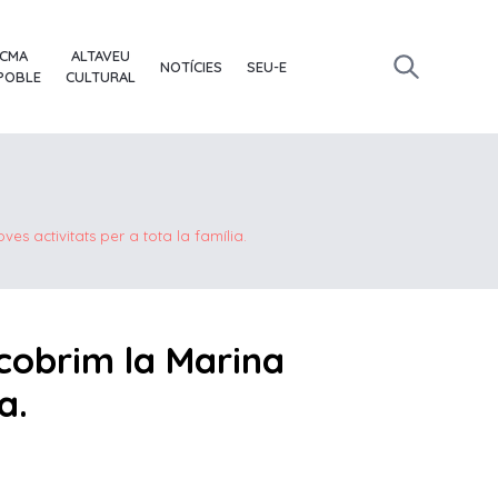
ACMA
ALTAVEU
NOTÍCIES
SEU-E
 POBLE
CULTURAL
es activitats per a tota la família.
scobrim la Marina
a.