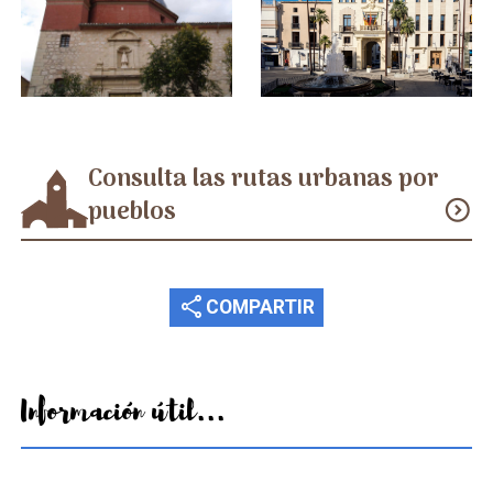
Consulta las rutas urbanas por
pueblos
expand_circle_down
share
COMPARTIR
Información útil...