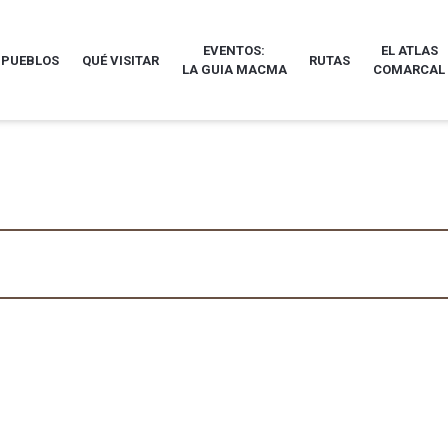
EVENTOS:
EL ATLAS
 PUEBLOS
QUÉ VISITAR
RUTAS
LA GUIA MACMA
COMARCAL