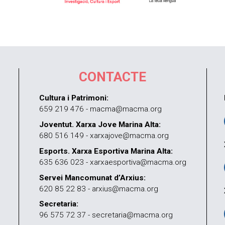
CONTACTE
Cultura i Patrimoni:
659 219 476 - macma@macma.org
Joventut. Xarxa Jove Marina Alta:
680 516 149 - xarxajove@macma.org
Esports. Xarxa Esportiva Marina Alta:
635 636 023 - xarxaesportiva@macma.org
Servei Mancomunat d’Arxius:
620 85 22 83 - arxius@macma.org
Secretaria:
96 575 72 37 - secretaria@macma.org