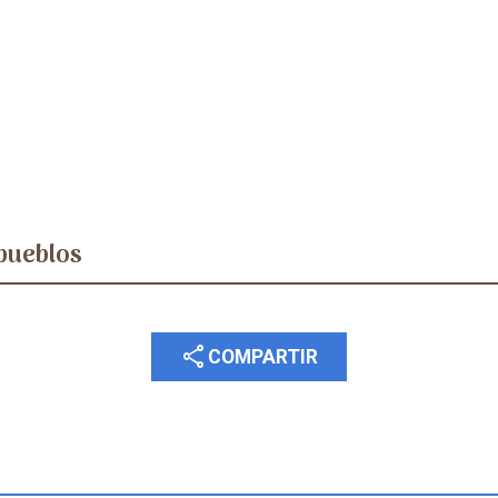
pueblos
share
COMPARTIR