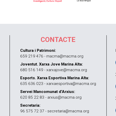
CONTACTE
Cultura i Patrimoni:
659 219 476 - macma@macma.org
Joventut. Xarxa Jove Marina Alta:
680 516 149 - xarxajove@macma.org
Esports. Xarxa Esportiva Marina Alta:
635 636 023 - xarxaesportiva@macma.org
Servei Mancomunat d’Arxius:
620 85 22 83 - arxius@macma.org
Secretaria:
96 575 72 37 - secretaria@macma.org