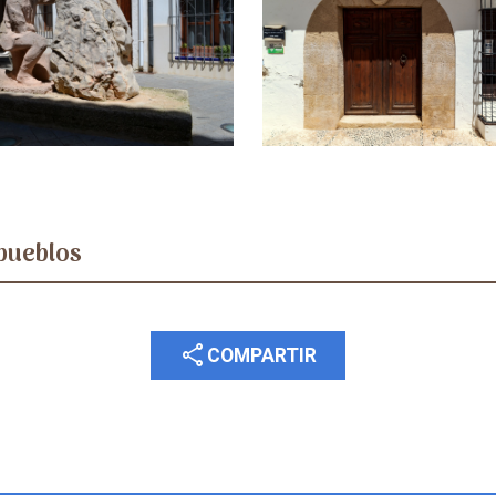
pueblos
share
COMPARTIR